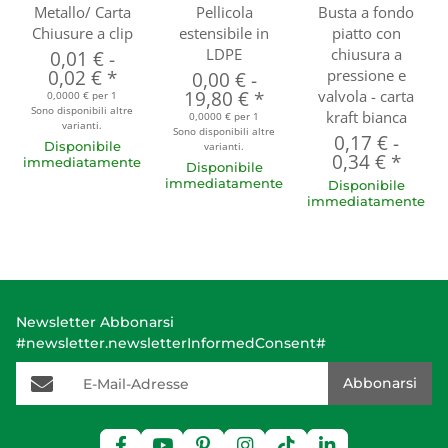
Metallo/ Carta
Pellicola
Busta a fondo
Chiusure a clip
estensibile in
piatto con
LDPE
chiusura a
0,01 €
-
0,02 €
*
pressione e
0,00 €
-
19,80 €
*
valvola - carta
0,0000 € per 1
Sono disponibili altre
kraft bianca
0,0000 € per 1
varianti.
Sono disponibili altre
0,17 €
-
Disponibile
varianti.
0,34 €
*
immediatamente
Disponibile
immediatamente
Disponibile
immediatamente
Newsletter Abbonarsi
#newsletter.newsletterInformedConsent#
E-Mail-Adresse
Abbonarsi