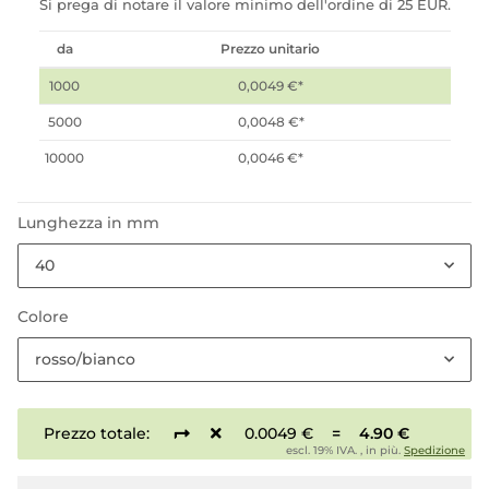
Si prega di notare il valore minimo dell'ordine di 25 EUR.
da
Prezzo unitario
1000
0,0049 €
*
5000
0,0048 €
*
10000
0,0046 €
*
Lunghezza in mm
40
Colore
rosso/bianco
Prezzo totale:
0.0049 €
=
4.90 €
escl. 19% IVA. , in più.
Spedizione