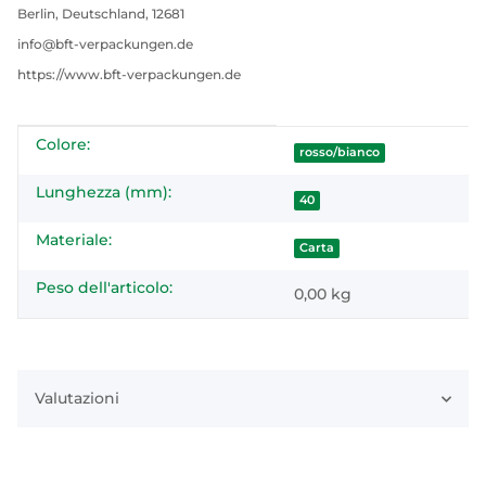
Berlin, Deutschland, 12681
info@bft-verpackungen.de
https://www.bft-verpackungen.de
Colore:
#productDetails.itemInformation#
#productDetails.itemValue#
rosso/bianco
Lunghezza (mm):
40
Materiale:
Carta
Peso dell'articolo:
0,00
kg
Valutazioni