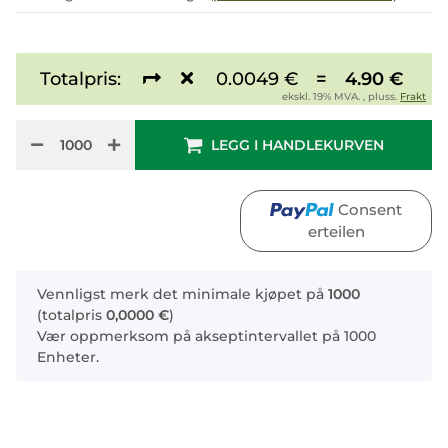
Totalpris:
0.0049 €
=
4.90 €
ekskl. 19% MVA. , pluss.
Frakt
LEGG I HANDLEKURVEN
Consent
erteilen
x
Vennligst merk det minimale kjøpet på
1000
(totalpris
0,0000 €
)
Vær oppmerksom på akseptintervallet på 1000
Enheter.