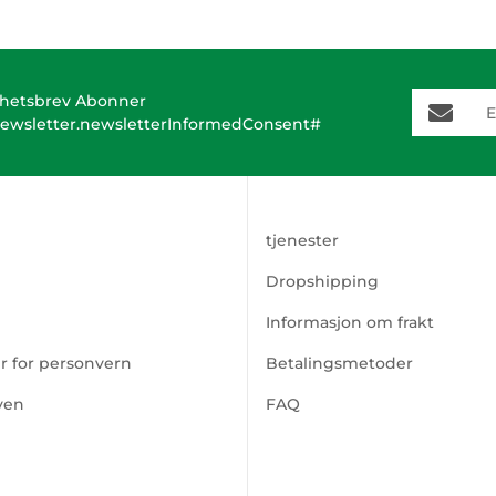
E-Mail-A
hetsbrev Abonner
ewsletter.newsletterInformedConsent#
tjenester
Dropshipping
Informasjon om frakt
er for personvern
Betalingsmetoder
ven
FAQ