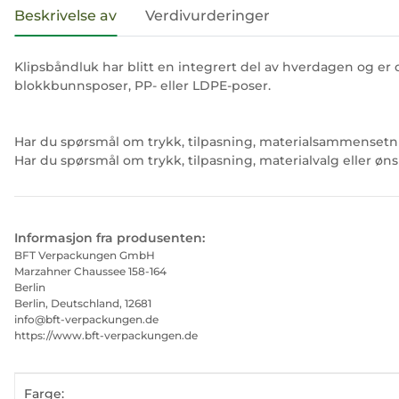
#productDetails.showMoreTabs#
Beskrivelse av
Verdivurderinger
Klipsbåndluk har blitt en integrert del av hverdagen og er
blokkbunnsposer, PP- eller LDPE-poser.
Har du spørsmål om trykk, tilpasning, materialsammensetni
Har du spørsmål om trykk, tilpasning, materialvalg eller øn
Informasjon fra produsenten:
BFT Verpackungen GmbH
Marzahner Chaussee 158-164
Berlin
Berlin, Deutschland, 12681
info@bft-verpackungen.de
https://www.bft-verpackungen.de
#productDetails.itemInformation#
#productDetails.itemValue#
Farge: