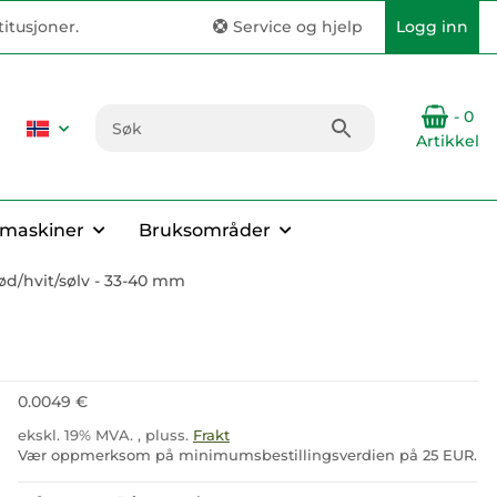
itusjoner.
Service og hjelp
Logg inn
- 0
Artikkel
emaskiner
Bruksområder
/rød/hvit/sølv - 33-40 mm
0.0049 €
ekskl. 19% MVA. , pluss.
Frakt
Vær oppmerksom på minimumsbestillingsverdien på 25 EUR.