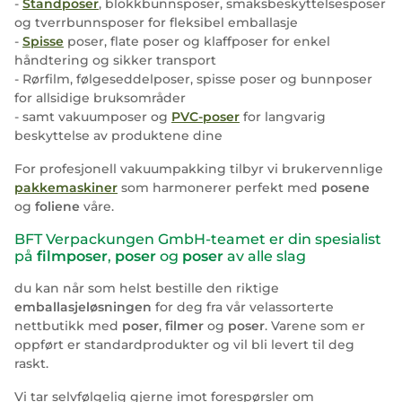
-
Standposer
, blokkbunnsposer, smaksbeskyttelsesposer
og tverrbunnsposer for fleksibel emballasje
-
Spisse
poser, flate poser og klaffposer for enkel
håndtering og sikker transport
- Rørfilm, følgeseddelposer, spisse poser og bunnposer
for allsidige bruksområder
- samt vakuumposer og
PVC-poser
for langvarig
beskyttelse av produktene dine
For profesjonell vakuumpakking tilbyr vi brukervennlige
pakkemaskiner
som harmonerer perfekt med
posene
og
foliene
våre.
BFT Verpackungen GmbH-teamet er din spesialist
på
filmposer
,
poser
og
poser
av alle slag
du kan når som helst bestille den riktige
emballasjeløsningen
for deg fra vår velassorterte
nettbutikk med
poser
,
filmer
og
poser
. Varene som er
oppført er standardprodukter og vil bli levert til deg
raskt.
Vi tar selvfølgelig gjerne imot forespørsler om