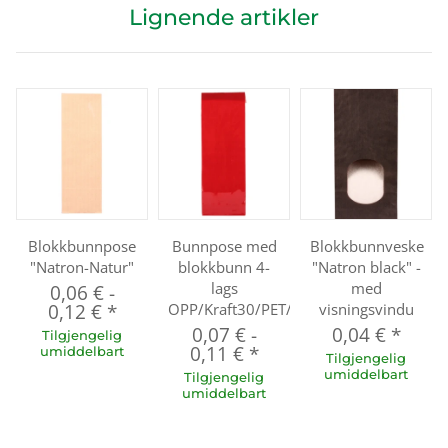
Lignende artikler
Blokkbunnpose
Bunnpose med
Blokkbunnveske
"Natron-Natur"
blokkbunn 4-
"Natron black" -
lags
med
0,06 €
-
0,12 €
*
OPP/Kraft30/PET/CPP
visningsvindu
0,07 €
-
0,04 €
*
Tilgjengelig
0,11 €
*
umiddelbart
Tilgjengelig
umiddelbart
Tilgjengelig
umiddelbart