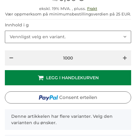
ekskl. 19% MVA. , pluss.
Frakt
Vær oppmerksom på minimumsbestillingsverdien på 25 EUR.
Innhold i g
Vennligst velg en variant.
LEGG I HANDLEKURVEN
Consent erteilen
x
Denne artikkelen har flere varianter. Velg den
varianten du ønsker.