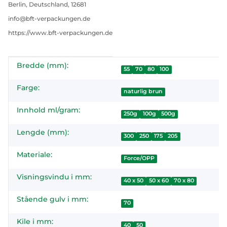
Berlin, Deutschland, 12681
info@bft-verpackungen.de
https://www.bft-verpackungen.de
Bredde (mm):
#productDetails.itemInformation#
#productDetails.itemValue#
55
70
80
100
Farge:
naturlig brun
Innhold ml/gram:
250g
100g
500g
Lengde (mm):
300
250
175
205
Materiale:
Force/OPP
Visningsvindu i mm:
40 x 50
50 x 60
70 x 80
Stående gulv i mm:
70
Kile i mm:
40
50