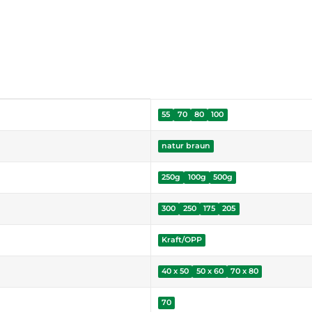
55
70
80
100
natur braun
250g
100g
500g
300
250
175
205
Kraft/OPP
40 x 50
50 x 60
70 x 80
70