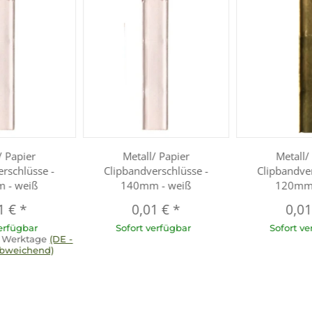
/ Papier
Metall/ Papier
Metall/
erschlüsse -
Clipbandverschlüsse -
Clipbandver
 - weiß
140mm - weiß
120mm 
1 €
*
0,01 €
*
0,0
verfügbar
Sofort verfügbar
Sofort ve
 5 Werktage
(DE -
bweichend)