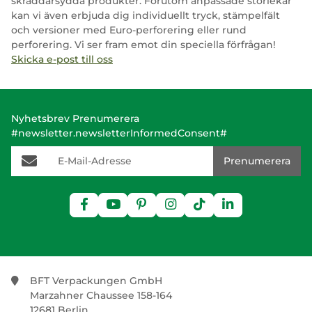
skräddarsydda produkter. Förutom anpassade storlekar
kan vi även erbjuda dig individuellt tryck, stämpelfält
och versioner med Euro-perforering eller rund
perforering. Vi ser fram emot din speciella förfrågan!
Skicka e-post till oss
Nyhetsbrev Prenumerera
#newsletter.newsletterInformedConsent#
E-Mail-Adresse
Prenumerera
BFT Verpackungen GmbH
Marzahner Chaussee 158-164
12681 Berlin