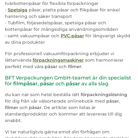
tvärbottenpåsar för flexibla förpackningar
-
Spetsiga
påsar, platta påsar och flikpåsar för enkel
hantering och säker transport
- Tubfilm, följesedelspåsar, spetsiga påsar och
bottenpåsar för mångsidiga användningsområden
- samt vakuumpåsar och
PVC-påsar
för långvarigt skydd
av dina produkter
För professionell vakuumförpackning erbjuder vi
lättanvända
förpackningsmaskiner
som harmonierar
perfekt med våra
påsar
och
filmer
.
BFT Verpackungen GmbH-teamet är din specialist
för
filmpåsar
,
påsar
och
påsar
av alla slag
du kan när som helst beställa rätt
förpackningslösning
för dig från vår välsorterade onlinebutik med
påsar
,
filmer
och
påsar
. De artiklar som listas är
standardprodukter och kommer att levereras till dig
snabbt.
Vi tar naturligtvis gärna emot din förfrågan om