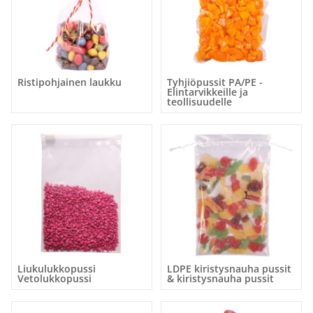
Ristipohjainen laukku
Tyhjiöpussit PA/PE -
Elintarvikkeille ja
teollisuudelle
Liukulukkopussi
LDPE kiristysnauha pussit
Vetolukkopussi
& kiristysnauha pussit