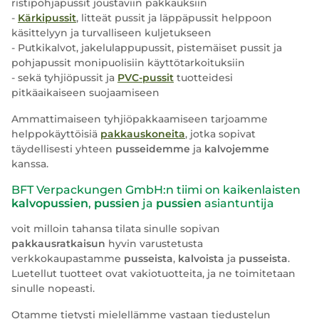
ristipohjapussit joustaviin pakkauksiin
-
Kärkipussit
, litteät pussit ja läppäpussit helppoon
käsittelyyn ja turvalliseen kuljetukseen
- Putkikalvot, jakelulappupussit, pistemäiset pussit ja
pohjapussit monipuolisiin käyttötarkoituksiin
- sekä tyhjiöpussit ja
PVC-pussit
tuotteidesi
pitkäaikaiseen suojaamiseen
Ammattimaiseen tyhjiöpakkaamiseen tarjoamme
helppokäyttöisiä
pakkauskoneita
, jotka sopivat
täydellisesti yhteen
pusseidemme
ja
kalvojemme
kanssa.
BFT Verpackungen GmbH:n tiimi on kaikenlaisten
kalvopussien
,
pussien
ja
pussien
asiantuntija
voit milloin tahansa tilata sinulle sopivan
pakkausratkaisun
hyvin varustetusta
verkkokaupastamme
pusseista
,
kalvoista
ja
pusseista
.
Luetellut tuotteet ovat vakiotuotteita, ja ne toimitetaan
sinulle nopeasti.
Otamme tietysti mielellämme vastaan tiedustelun