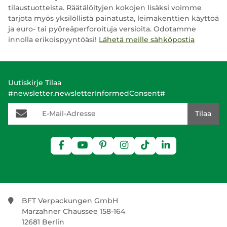
tilaustuotteista. Räätälöityjen kokojen lisäksi voimme
tarjota myös yksilöllistä painatusta, leimakenttien käyttöä
ja euro- tai pyöreäperforoituja versioita. Odotamme
innolla erikoispyyntöäsi!
Lähetä meille sähköpostia
Uutiskirje Tilaa
#newsletter.newsletterInformedConsent#
E-Mail-Adresse
Tilaa
BFT Verpackungen GmbH
Marzahner Chaussee 158-164
12681 Berlin