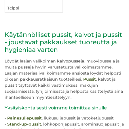
Teippi
Käytännölliset pussit, kalvot ja pussit
- joustavat pakkaukset tuoreutta ja
hygieniaa varten
Löydät laajan valikoiman
kalvopusseja
, muovipusseja ja
muita
pusseja
hyvin varustetusta valikoimastamme.
Laajan materiaalivalikoimamme ansiosta löydät helposti
oikean
pakkausratkaisun
tuotteillesi.
Pussit
,
kalvot
ja
pussit
täyttävät kaikki vaatimuksesi makujen
suojaamisesta, tyhjiöimisestä ja helposta käsittelystä aina
ihanteelliseen myyntiesittelyyn.
Yksityiskohtaisesti voimme toimittaa sinulle
-
Painesuljepussit
, liukusuljepussit ja vetoketjupussit
-
Stand-up-pussit
, lohkopohjapussit, arominsuojapussit ja