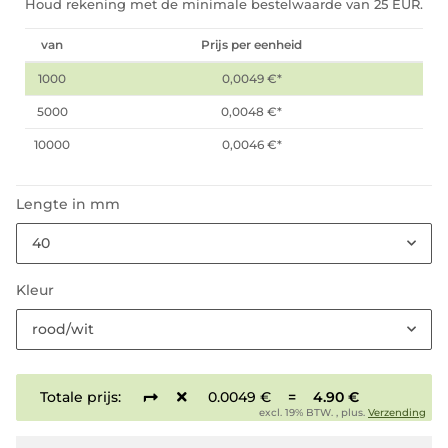
Houd rekening met de minimale bestelwaarde van 25 EUR.
van
Prijs per eenheid
1000
0,0049 €
*
5000
0,0048 €
*
10000
0,0046 €
*
Lengte in mm
40
Kleur
rood/wit
Totale prijs:
0.0049 €
=
4.90 €
excl. 19% BTW. , plus.
Verzending