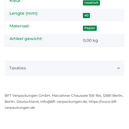
Kleur:
#productDetails.itemInformation#
#productDetails.itemValue#
rood/wit
Lengte (mm):
40
Materiaal:
Papier
Artikel gewicht:
0,00
kg
Taxaties
BFT Verpackungen GmbH, Marzahner Chaussee 158-164, 12681 Berlin,
Berlin, Deutschland, info@bft-verpackungen.de, https://www.bft-
verpackungen.de