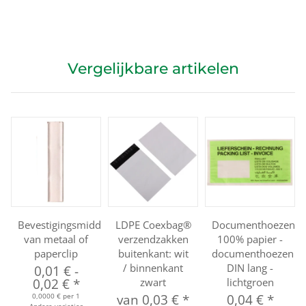
Vergelijkbare artikelen
Bevestigingsmiddelen
LDPE Coexbag®
Documenthoezen
van metaal of
verzendzakken
100% papier -
paperclip
buitenkant: wit
documenthoezen
/ binnenkant
DIN lang -
0,01 €
-
0,02 €
*
zwart
lichtgroen
0,0000 € per 1
van
0,03 €
*
0,04 €
*