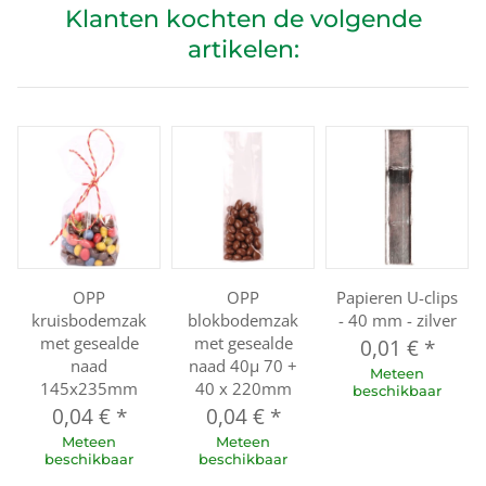
Klanten kochten de volgende
artikelen:
OPP
OPP
Papieren U-clips
kruisbodemzak
blokbodemzak
- 40 mm - zilver
met gesealde
met gesealde
0,01 €
*
naad
naad 40µ 70 +
Meteen
145x235mm
40 x 220mm
beschikbaar
0,04 €
*
0,04 €
*
Meteen
Meteen
beschikbaar
beschikbaar