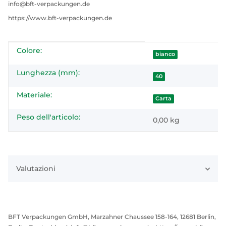
info@bft-verpackungen.de
https://www.bft-verpackungen.de
Colore:
#productDetails.itemInformation#
#productDetails.itemValue#
bianco
Lunghezza (mm):
40
Materiale:
Carta
Peso dell'articolo:
0,00
kg
Valutazioni
BFT Verpackungen GmbH, Marzahner Chaussee 158-164, 12681 Berlin,