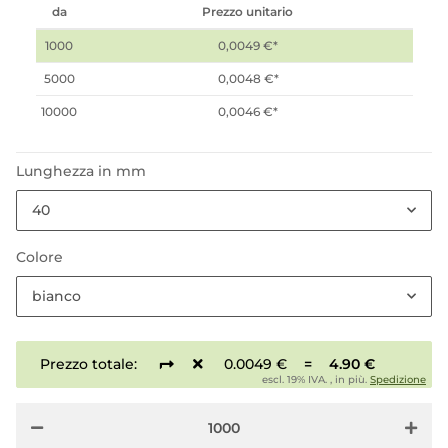
da
Prezzo unitario
1000
0,0049 €
*
5000
0,0048 €
*
10000
0,0046 €
*
Lunghezza in mm
40
Colore
bianco
Prezzo totale:
0.0049 €
=
4.90 €
escl. 19% IVA. , in più.
Spedizione