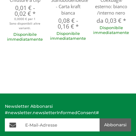
Chiusure a clip
Standbodenbeutel
Coexbag®
- Carta kraft
esterno: bianco
0,01 €
-
0,02 €
*
bianca
/interno nero
0,0000 € per 1
0,08 €
-
da
0,03 €
*
Sono disponibili altre
0,16 €
*
Disponibile
varianti.
immediatamente
Disponibile
Disponibile
immediatamente
immediatamente
Newsletter Abbonarsi
#newsletter.newsletterInformedConsent#
E-Mail-Adresse
Abbonarsi