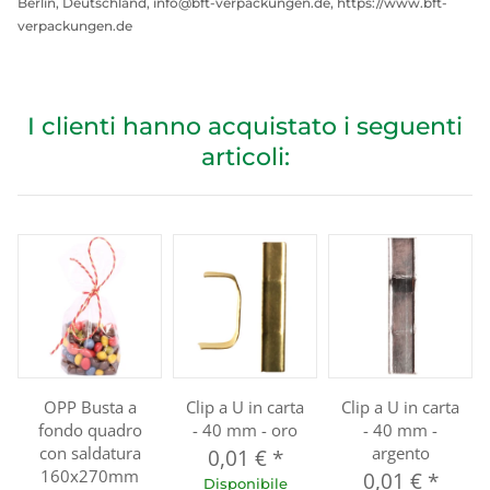
Berlin, Deutschland, info@bft-verpackungen.de, https://www.bft-
verpackungen.de
I clienti hanno acquistato i seguenti
articoli:
OPP Busta a
Clip a U in carta
Clip a U in carta
fondo quadro
- 40 mm - oro
- 40 mm -
con saldatura
argento
0,01 €
*
160x270mm
0,01 €
*
Disponibile