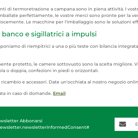
ianti di termoretrazione a campana sono in piena attività. I vos
mballate perfettamente, le vostre merci sono pronte per la vend
cemente. Le macchine per l'imballaggio sono le soluzioni effi
banco e sigillatrici a impulsi
isponiamo di riempitrici a una o più teste con bilancia integra
nte protetto, le camere sottovuoto sono la scelta migliore. Vi
 o doppia, confezioni in piedi o orizzontali.
i ricambio e accessori. Date un'occhiata al nostro negozio onli
zata in caso di domande.
Email
E-Mail-A
wsletter Abbonarsi
ewsletter.newsletterInformedConsent#