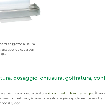
parti soggette a usura
arti soggette a usura Qui
gli...
atura, dosaggio, chiusura, goffratura, co
dare piccole e medie tirature
di sacchetti di imballaggio
. È pos
caldamento continuo, è possibile saldare più rapidamente anche 
oto il gioco!