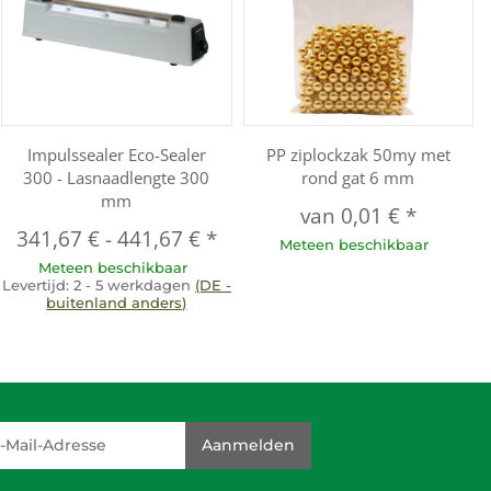
Impulssealer Eco-Sealer
PP ziplockzak 50my met
300 - Lasnaadlengte 300
rond gat 6 mm
mm
van
0,01 €
*
341,67 €
-
441,67 €
*
Meteen beschikbaar
Meteen beschikbaar
Levertijd:
2 - 5 werkdagen
(DE -
buitenland anders)
dresse
Aanmelden