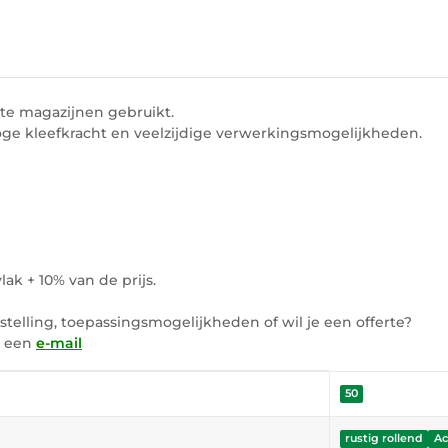
e magazijnen gebruikt.
oge kleefkracht en veelzijdige verwerkingsmogelijkheden.
ak + 10% van de prijs.
elling, toepassingsmogelijkheden of wil je een offerte?
s een
e-mail
50
rustig rollend
Ac