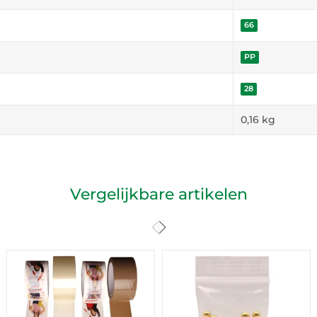
66
PP
28
0,16
kg
Vergelijkbare artikelen