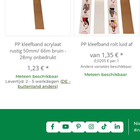
PP kleefband acrylaat
PP kleefband rolt luid af
rustig 50mm/ 66m bruin -
van
1,35 €
*
28my onbedrukt
0,0205 € per 1
Andere variaties beschikbaar.
1,23 €
*
Meteen beschikbaar
Meteen beschikbaar
Levertijd:
2 - 5 werkdagen
(DE -
buitenland anders)
Ni
#n