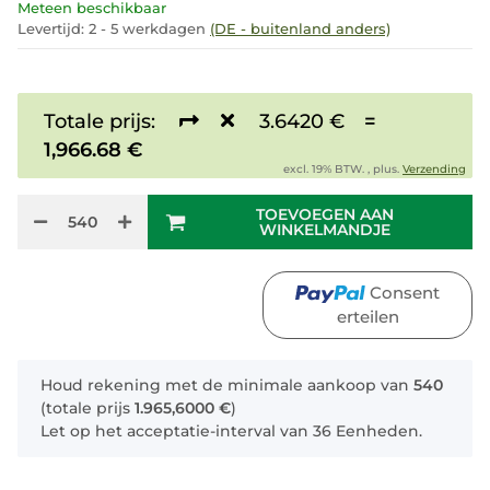
Meteen beschikbaar
Levertijd:
2 - 5 werkdagen
(DE - buitenland anders)
Totale prijs:
3.6420 €
=
1,966.68 €
excl. 19% BTW. , plus.
Verzending
TOEVOEGEN AAN
WINKELMANDJE
Consent
erteilen
x
Houd rekening met de minimale aankoop van
540
(totale prijs
1.965,6000 €
)
Let op het acceptatie-interval van 36 Eenheden.