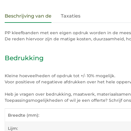
#productDetails.showMoreTabs#
Beschrijving van de
Taxaties
PP kleefbanden met een eigen opdruk worden in de meest
De reden hiervoor zijn de matige kosten, duurzaamheid, h
Bedrukking
Kleine hoeveelheden of opdruk tot +/- 10% mogelijk.
Voor positieve of negatieve afdrukken over het hele oppervl
Heb je vragen over bedrukking, maatwerk, materiaalsamenst
Toepassingsmogelijkheden of wil je een offerte? Schrijf on
#productDetails.itemInformation#
#productDetails.itemValue#
Breedte (mm):
Lijm: