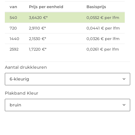
van
Prijs per eenheid
Basisprijs
540
3,6420 €
*
0,0552 € per lfm
720
2,9110 €
*
0,0441 € per lfm
1440
2,1530 €
*
0,0326 € per lfm
2592
1,7220 €
*
0,0261 € per lfm
Aantal drukkleuren
6-kleurig
Plakband Kleur
bruin