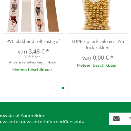
PVC plakband rolt rustig af
LDPE zip lock zakken - Zip
lock zakken
van
3,48 €
*
van
0,00 €
*
0,05 € per 1
Andere variaties beschikbaar.
Meteen beschikbaar
Meteen beschikbaar
E-Mail-A
euwsbrief Aanmelden
ewsletter.newsletterInformedConsent#