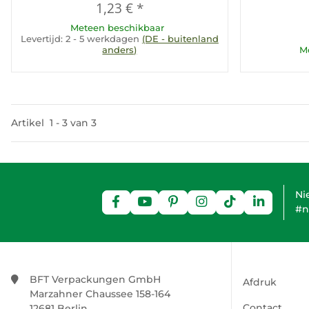
1,23 €
*
Meteen beschikbaar
Levertijd:
2 - 5 werkdagen
(DE - buitenland
anders)
M
Artikel
1
-
3
van
3
Ni
#n
BFT Verpackungen GmbH
Afdruk
Marzahner Chaussee 158-164
Contact
12681 Berlin