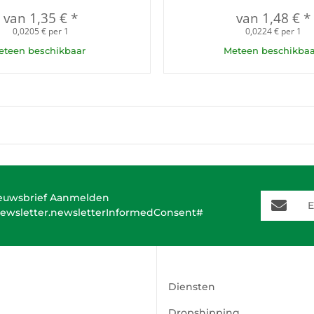
van
1,35 €
*
van
1,48 €
*
0,0205 € per 1
0,0224 € per 1
eteen beschikbaar
Meteen beschikbaa
E-Mail-A
euwsbrief Aanmelden
ewsletter.newsletterInformedConsent#
Diensten
Dropshipping