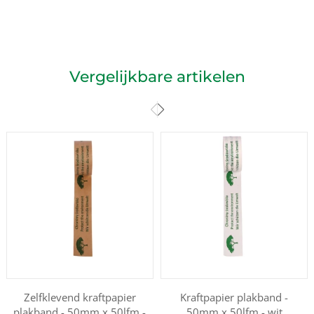
Vergelijkbare artikelen
Zelfklevend kraftpapier
Kraftpapier plakband -
plakband - 50mm x 50lfm -
50mm x 50lfm - wit