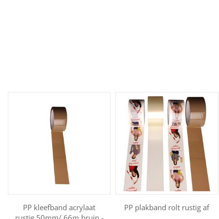
PP kleefband acrylaat
PP plakband rolt rustig af
rustig 50mm/ 66m bruin -