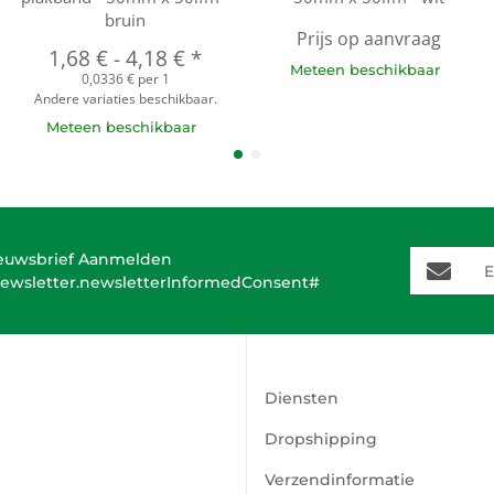
bruin
Prijs op aanvraag
1,68 €
-
4,18 €
*
Meteen beschikbaar
0,0336 € per 1
Andere variaties beschikbaar.
Meteen beschikbaar
E-Mail-A
euwsbrief Aanmelden
ewsletter.newsletterInformedConsent#
Diensten
Dropshipping
Verzendinformatie