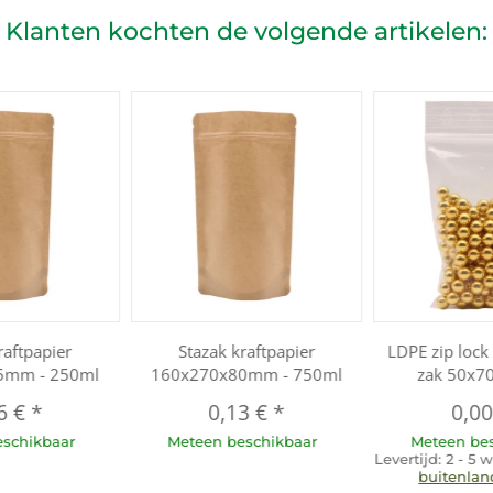
Klanten kochten de volgende artikelen:
raftpapier
Stazak kraftpapier
LDPE zip lock 
5mm - 250ml
160x270x80mm - 750ml
zak 50x
6 €
*
0,13 €
*
0,0
eschikbaar
Meteen beschikbaar
Meteen be
Levertijd:
2 - 5
buitenlan