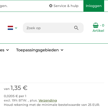
ngen.
Service & hulp
Inloggen
- 0
Artikel
es
Toepassingsgebieden
1,35 €
van
0,0205 € per 1
excl. 19% BTW. , plus.
Verzending
Houd rekening met de minimale bestelwaarde van 25 EUR.