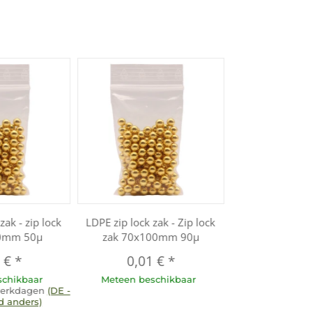
zak - zip lock
LDPE zip lock zak - Zip lock
70mm 50µ
zak 70x100mm 90µ
0 €
*
0,01 €
*
schikbaar
Meteen beschikbaar
 werkdagen
(DE -
d anders)