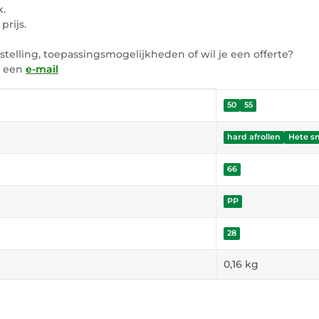
k.
prijs.
elling, toepassingsmogelijkheden of wil je een offerte?
s een
e-mail
50
55
hard afrollen
Hete s
66
PP
28
0,16
kg