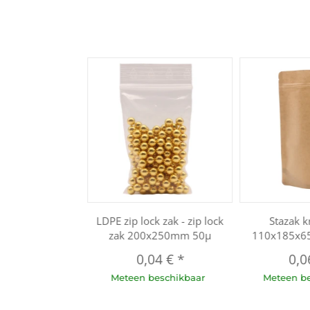
LDPE zip lock zak - zip lock
Stazak k
zak 200x250mm 50µ
110x185x6
0,04 €
*
0,0
Meteen beschikbaar
Meteen b