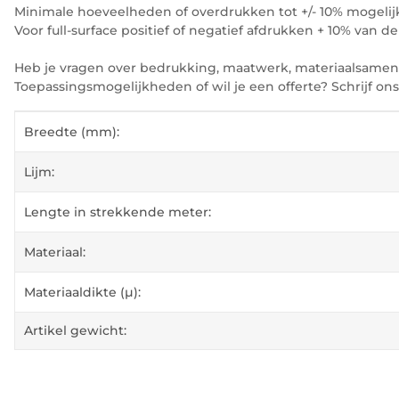
Minimale hoeveelheden of overdrukken tot +/- 10% mogelij
Voor full-surface positief of negatief afdrukken + 10% van de 
Heb je vragen over bedrukking, maatwerk, materiaalsamenst
Toepassingsmogelijkheden of wil je een offerte? Schrijf on
#productDetails.itemInformation#
#productDetails.itemValue#
Breedte (mm):
Lijm:
Lengte in strekkende meter:
Materiaal:
Materiaaldikte (µ):
Artikel gewicht: