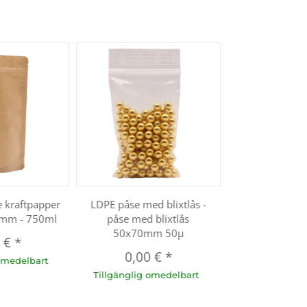
 kraftpapper
LDPE påse med blixtlås -
mm - 750ml
påse med blixtlås
50x70mm 50µ
3 €
*
0,00 €
*
omedelbart
Tillgänglig omedelbart