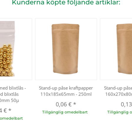
Kunderna köpte följande artiklar:
ed blixtlås -
Stand-up påse kraftpapper
Stand-up påse
d blixtlås
110x185x65mm - 250ml
160x270x80
0mm 50µ
0,06 €
*
0,1
4 €
*
Tillgänglig omedelbart
Tillgänglig 
g omedelbart