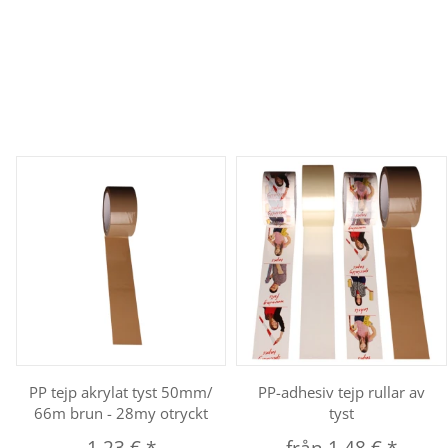
PP tejp akrylat tyst 50mm/
PP-adhesiv tejp rullar av
66m brun - 28my otryckt
tyst