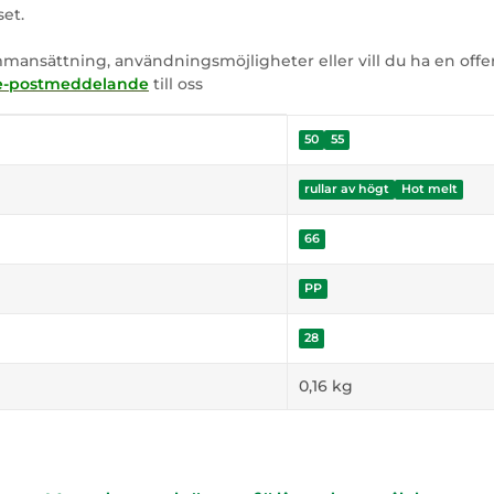
set.
mansättning, användningsmöjligheter eller vill du ha en offe
e-postmeddelande
till oss
50
55
rullar av högt
Hot melt
66
PP
28
0,16
kg