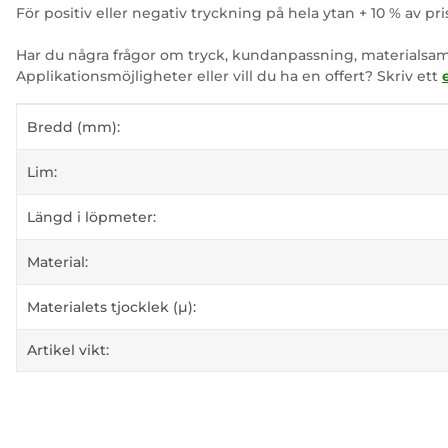
För positiv eller negativ tryckning på hela ytan + 10 % av pri
Har du några frågor om tryck, kundanpassning, materialsam
Applikationsmöjligheter eller vill du ha en offert? Skriv ett
#productDetails.itemInformation#
#productDetails.itemValue#
Bredd (mm):
Lim:
Längd i löpmeter:
Material:
Materialets tjocklek (µ):
Artikel vikt: