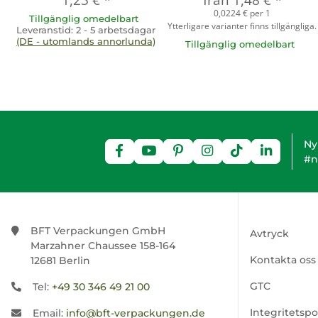
1,23 €
*
från
1,48 €
*
0,0224 € per 1
Tillgänglig omedelbart
Ytterligare varianter finns tillgängliga.
Leveranstid:
2 - 5 arbetsdagar
(DE - utomlands annorlunda)
Tillgänglig omedelbart
Ny
#n
BFT Verpackungen GmbH
Avtryck
Marzahner Chaussee 158-164
Kontakta oss
12681 Berlin
GTC
Tel:
+49 30 346 49 21 00
Integritetspo
Email:
info@bft-verpackungen.de