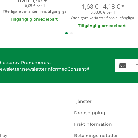
från
3,48 €
*
1,68 €
-
4,18 €
*
0,05 € per 1
Ytterligare varianter finns tillgängliga.
0,0336 € per 1
Ytterligare varianter finns tillgängliga.
Tillgänglig omedelbart
Tillgänglig omedelbart
E-Mail-A
hetsbrev Prenumerera
ewsletter.newsletterInformedConsent#
Tjänster
Dropshipping
Fraktinformation
licy
Betalningsmetoder