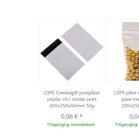
LDPE Coexbag® postpåsar
LDPE påse m
utsida: vit / insida svart
påse me
260x350x50mm 50µ
200x25
0,06 €
*
0,0
Tillgänglig omedelbart
Tillgängli