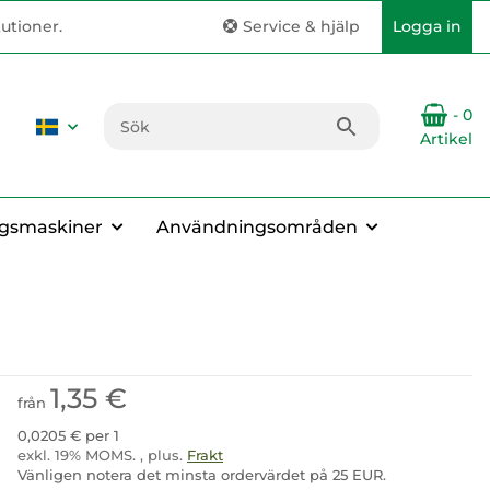
tutioner.
Service & hjälp
Logga in
- 0
Artikel
gsmaskiner
Användningsområden
1,35 €
från
0,0205 € per 1
exkl. 19% MOMS. , plus.
Frakt
Vänligen notera det minsta ordervärdet på 25 EUR.