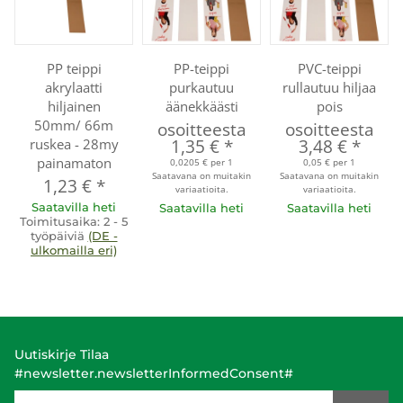
PP teippi
PP-teippi
PVC-teippi
akrylaatti
purkautuu
rullautuu hiljaa
hiljainen
äänekkäästi
pois
50mm/ 66m
osoitteesta
osoitteesta
ruskea - 28my
1,35 €
*
3,48 €
*
painamaton
0,0205 € per 1
0,05 € per 1
Saatavana on muitakin
Saatavana on muitakin
1,23 €
*
variaatioita.
variaatioita.
Saatavilla heti
Saatavilla heti
Saatavilla heti
Toimitusaika:
2 - 5
työpäiviä
(DE -
ulkomailla eri)
Uutiskirje Tilaa
#newsletter.newsletterInformedConsent#
E-Mail-Adresse