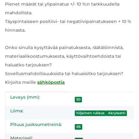
Pienet määrät tai ylipainatus +/- 10 %:n tarkkuudella
mahdollista.
Täyspintaiseen positiivi- tai negatiivipainatukseen + 10 %
hinnasta.
Onko sinulla kysyttävää painatuksesta, räätälöinnistä,
materiaalikoostumuksesta, käyttövaihtoehdoista tai
haluatko tarjouksen?
Sovellusmahdollisuuksista tai haluaisitko tarjouksen?
Kirjoita meille
sähköpostia
Leveys (mm):
#productDetails.itemInformation#
#productDetails.itemValue#
50
Liima:
hiljainen rullaus
Akrylaatti
Pituus juoksumetreinä:
66
Materiaali: