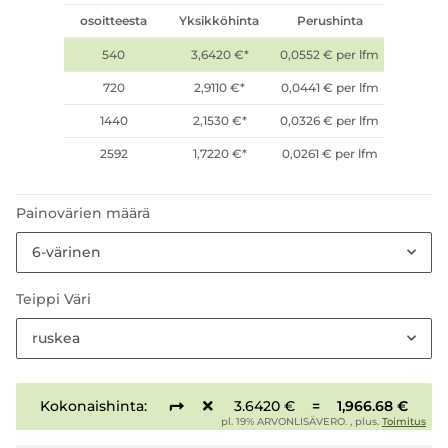
osoitteesta
Yksikköhinta
Perushinta
540
3,6420 €
*
0,0552 € per lfm
720
2,9110 €
*
0,0441 € per lfm
1440
2,1530 €
*
0,0326 € per lfm
2592
1,7220 €
*
0,0261 € per lfm
Painovärien määrä
6-värinen
Teippi Väri
ruskea
Kokonaishinta:
3.6420 €
=
1,966.68 €
pl. 19% ARVONLISÄVERO. , plus.
Toimitus