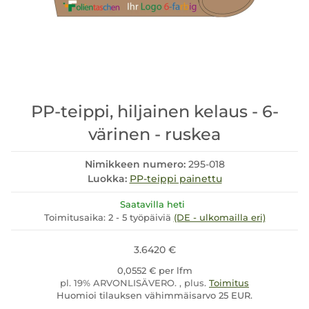
PP-teippi, hiljainen kelaus - 6-
värinen - ruskea
Nimikkeen numero:
295-018
Luokka:
PP-teippi painettu
Saatavilla heti
Toimitusaika:
2 - 5 työpäiviä
(DE - ulkomailla eri)
3.6420 €
0,0552 € per lfm
pl. 19% ARVONLISÄVERO. , plus.
Toimitus
Huomioi tilauksen vähimmäisarvo 25 EUR.