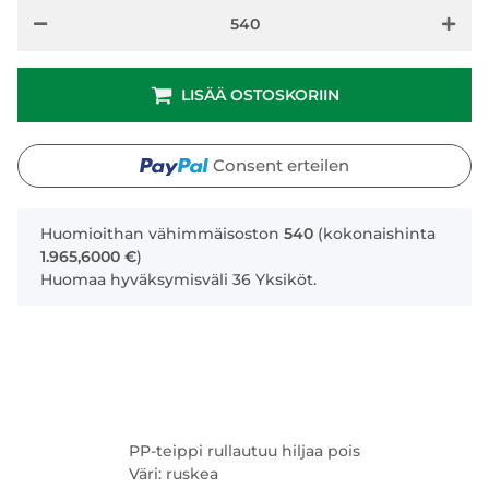
LISÄÄ OSTOSKORIIN
Consent erteilen
x
Huomioithan vähimmäisoston
540
(kokonaishinta
1.965,6000 €
)
Huomaa hyväksymisväli 36 Yksiköt.
PP-teippi rullautuu hiljaa pois
Väri: ruskea