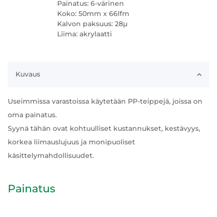
Painatus: 6-värinen
Koko: 50mm x 66lfm
Kalvon paksuus: 28µ
Liima: akrylaatti
Kuvaus
Useimmissa varastoissa käytetään PP-teippejä, joissa on
oma painatus.
Syynä tähän ovat kohtuulliset kustannukset, kestävyys,
korkea liimauslujuus ja monipuoliset
käsittelymahdollisuudet.
Painatus