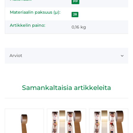
PP
Materiaalin paksuus (µ):
28
Artikkelin paino:
0,16
kg
Arviot
Samankaltaisia artikkeleita