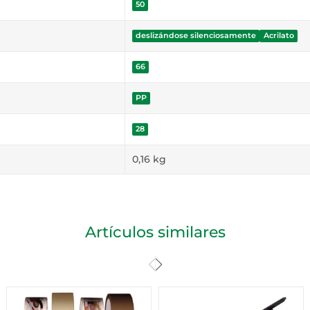
50
deslizándose silenciosamente
Acrilato
66
PP
28
0,16
kg
Artículos similares