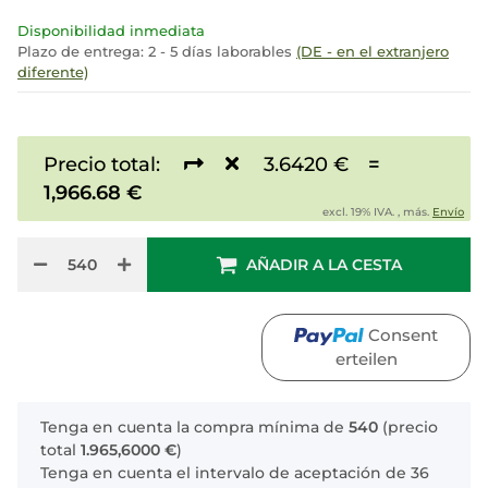
Disponibilidad inmediata
Plazo de entrega:
2 - 5 días laborables
(DE - en el extranjero
diferente)
Precio total:
3.6420 €
=
1,966.68 €
excl. 19% IVA. , más.
Envío
AÑADIR A LA CESTA
Consent
erteilen
x
Tenga en cuenta la compra mínima de
540
(precio
total
1.965,6000 €
)
Tenga en cuenta el intervalo de aceptación de 36