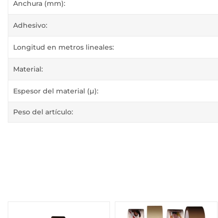
#productDetails.itemInformation#
#productDetails.itemValue#
Anchura (mm):
Adhesivo:
Longitud en metros lineales:
Material:
Espesor del material (µ):
Peso del artículo: