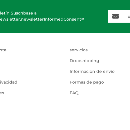
E-Mail-A
letín Suscríbase a
ewsletter.newsletterInformedConsent#
nta
servicios
Dropshipping
Información de envío
rivacidad
Formas de pago
es
FAQ