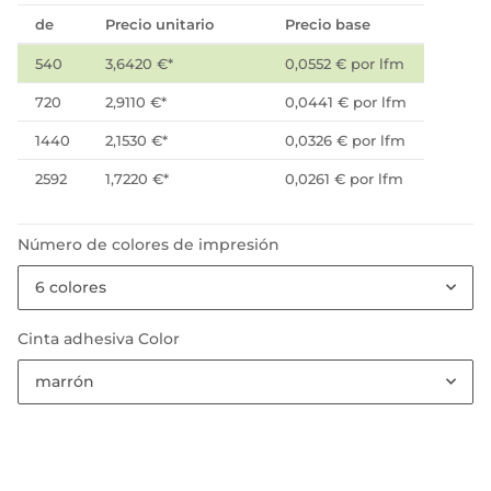
de
Precio unitario
Precio base
540
3,6420 €
*
0,0552 € por lfm
720
2,9110 €
*
0,0441 € por lfm
1440
2,1530 €
*
0,0326 € por lfm
2592
1,7220 €
*
0,0261 € por lfm
Número de colores de impresión
6 colores
Cinta adhesiva Color
marrón