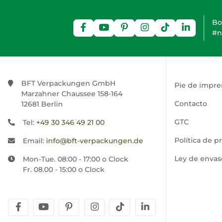
Bo
#n
BFT Verpackungen GmbH
Pie de impre
Marzahner Chaussee 158-164
Contacto
12681 Berlin
GTC
Tel:
+49 30 346 49 21 00
Política de p
Email:
info@bft-verpackungen.de
Ley de envas
Mon-Tue. 08:00 - 17:00 o Clock
Fr. 08.00 - 15:00 o Clock
facebook
youtube
pinterest
instagram
tiktok
linkedin