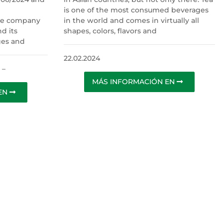
is one of the most consumed beverages
the company
in the world and comes in virtually all
d its
shapes, colors, flavors and
ges and
22.02.2024
–
MÁS INFORMACIÓN EN
 EN