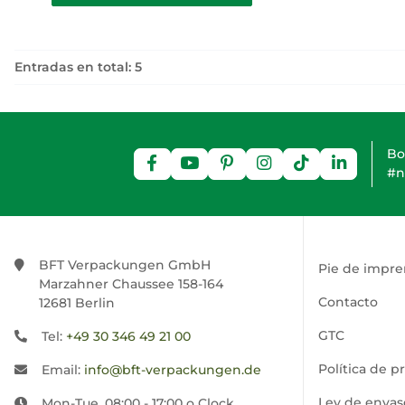
Entradas en total: 5
Bo
#n
BFT Verpackungen GmbH
Pie de impre
Marzahner Chaussee 158-164
Contacto
12681 Berlin
GTC
Tel:
+49 30 346 49 21 00
Política de p
Email:
info@bft-verpackungen.de
Ley de envas
Mon-Tue. 08:00 - 17:00 o Clock