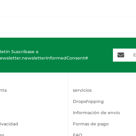
E-Mail-A
letín Suscríbase a
ewsletter.newsletterInformedConsent#
nta
servicios
Dropshipping
Información de envío
rivacidad
Formas de pago
es
FAQ