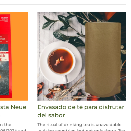
vista Neue
Envasado de té para disfrutar
4
del sabor
in the
The ritual of drinking tea is unavoidable
06/2024 and
in Asian countries, but not only there. Tea