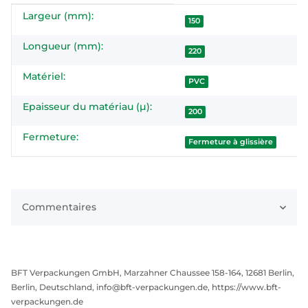
Largeur (mm):
#productDetails.itemInformation#
#productDetails.itemValue#
150
Longueur (mm):
220
Matériel:
PVC
Epaisseur du matériau (µ):
200
Fermeture:
Fermeture à glissière
Commentaires
BFT Verpackungen GmbH, Marzahner Chaussee 158-164, 12681 Berlin,
Berlin, Deutschland, info@bft-verpackungen.de, https://www.bft-
verpackungen.de