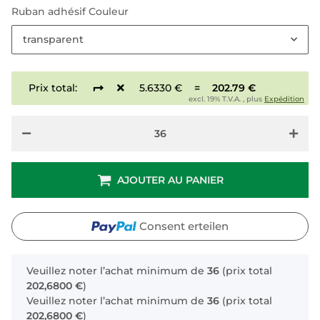
Ruban adhésif Couleur
transparent
Prix total:
5.6330 €
=
202.79 €
excl. 19% T.V.A. , plus
Expédition
AJOUTER AU PANIER
Consent erteilen
x
Veuillez noter l’achat minimum de
36
(prix total
202,6800 €
)
Veuillez noter l’achat minimum de
36
(prix total
202,6800 €
)