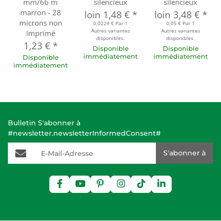
mm/66 m
silencieux
silencieux
marron - 28
loin
1,48 €
*
loin
3,48 €
*
microns non
0,0224 € Par 1
0,05 € Par 1
Autres variantes
Autres variantes
imprimé
disponibles.
disponibles.
1,23 €
*
Disponible
Disponible
immédiatement
immédiatement
Disponible
immédiatement
Bulletin S'abonner à
#newsletter.newsletterInformedConsent#
E-Mail-Adresse
S'abonner à