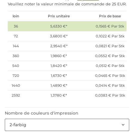
Veuillez noter la valeur minimale de commande de 25 EUR.
loin
Prix unitaire
Prix de base
36
5,6330 €
*
0,1565 € Par Stk
72
3,6800 €
*
0,1022 € Par Stk
144
2,9540 €
*
0,0821 € Par Stk
360
1,9860 €
*
0,0552 € Par Stk
540
1,8420 €
*
0,0512 € Par Stk
720
1,6730 €
*
0,0465 € Par Stk
1440
1,4890 €
*
0,0414 € Par Stk
2592
1,3780 €
*
0,0383 € Par Stk
Nombre de couleurs d'impression
2-farbig