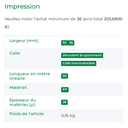
Impression
Veuillez noter l’achat minimum de
36
(prix total
202,6800
€
)
Largeur (mm):
#productDetails.itemInformation#
#productDetails.itemValue#
50
55
Colle:
déroulant bruyamment
Colle thermofusible
Longueur en mètre
66
linéaire:
Matériel:
PP
Epaisseur du
28
matériau (µ):
Poids de l'article:
0,16
kg