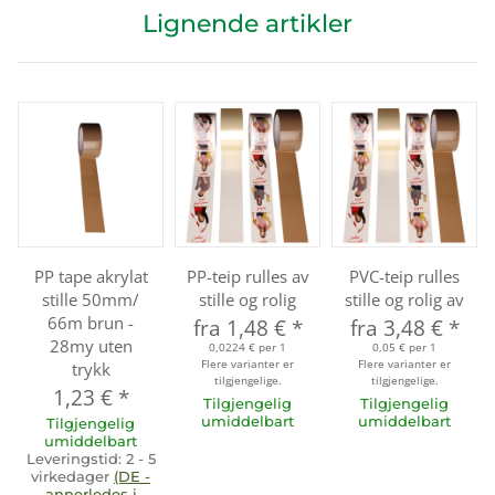
Lignende artikler
PP tape akrylat
PP-teip rulles av
PVC-teip rulles
stille 50mm/
stille og rolig
stille og rolig av
66m brun -
fra
1,48 €
*
fra
3,48 €
*
28my uten
0,0224 € per 1
0,05 € per 1
Flere varianter er
Flere varianter er
trykk
tilgjengelige.
tilgjengelige.
1,23 €
*
Tilgjengelig
Tilgjengelig
umiddelbart
umiddelbart
Tilgjengelig
umiddelbart
Leveringstid:
2 - 5
virkedager
(DE -
annerledes i