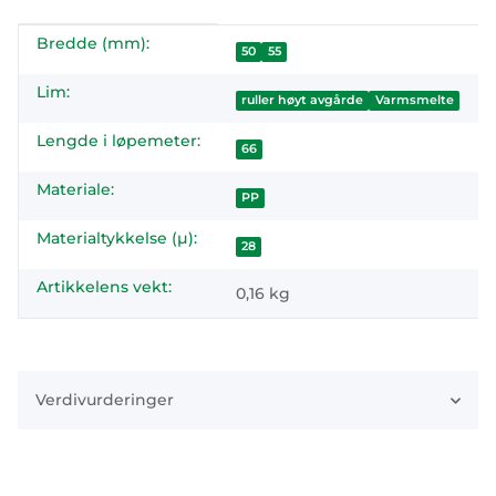
Bredde (mm):
#productDetails.itemInformation#
#productDetails.itemValue#
50
55
Lim:
ruller høyt avgårde
Varmsmelte
Lengde i løpemeter:
66
Materiale:
PP
Materialtykkelse (µ):
28
Artikkelens vekt:
0,16
kg
Verdivurderinger