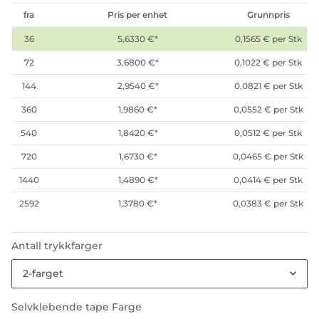
fra
Pris per enhet
Grunnpris
36
5,6330 €
*
0,1565 € per Stk
72
3,6800 €
*
0,1022 € per Stk
144
2,9540 €
*
0,0821 € per Stk
360
1,9860 €
*
0,0552 € per Stk
540
1,8420 €
*
0,0512 € per Stk
720
1,6730 €
*
0,0465 € per Stk
1440
1,4890 €
*
0,0414 € per Stk
2592
1,3780 €
*
0,0383 € per Stk
Antall trykkfarger
2-farget
Selvklebende tape Farge