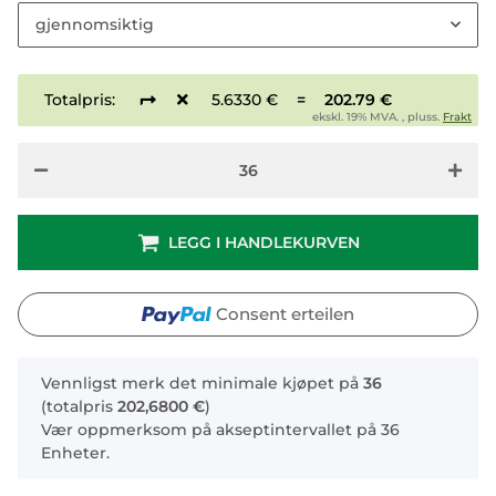
gjennomsiktig
Totalpris:
5.6330 €
=
202.79 €
ekskl. 19% MVA. , pluss.
Frakt
LEGG I HANDLEKURVEN
Consent erteilen
x
Vennligst merk det minimale kjøpet på
36
(totalpris
202,6800 €
)
Vær oppmerksom på akseptintervallet på 36
Enheter.