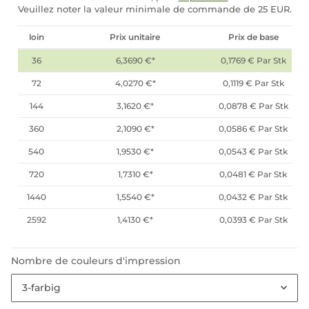
Veuillez noter la valeur minimale de commande de 25 EUR.
loin
Prix unitaire
Prix de base
36
6,3690 €
*
0,1769 € Par Stk
72
4,0270 €
*
0,1119 € Par Stk
144
3,1620 €
*
0,0878 € Par Stk
360
2,1090 €
*
0,0586 € Par Stk
540
1,9530 €
*
0,0543 € Par Stk
720
1,7310 €
*
0,0481 € Par Stk
1440
1,5540 €
*
0,0432 € Par Stk
2592
1,4130 €
*
0,0393 € Par Stk
Nombre de couleurs d'impression
3-farbig