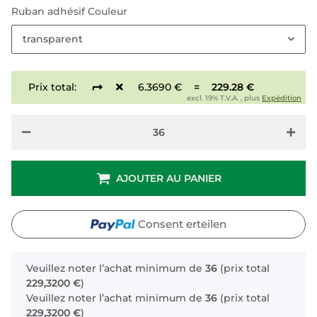
Ruban adhésif Couleur
transparent
Prix total:
6.3690 €
=
229.28 €
excl. 19% T.V.A. , plus
Expédition
AJOUTER AU PANIER
Consent erteilen
x
Veuillez noter l’achat minimum de
36
(prix total
229,3200 €
)
Veuillez noter l’achat minimum de
36
(prix total
229,3200 €
)