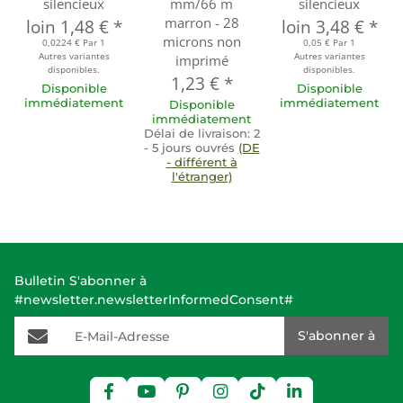
silencieux
mm/66 m
silencieux
marron - 28
loin
1,48 €
*
loin
3,48 €
*
microns non
0,0224 € Par 1
0,05 € Par 1
Autres variantes
Autres variantes
imprimé
disponibles.
disponibles.
1,23 €
*
Disponible
Disponible
immédiatement
immédiatement
Disponible
immédiatement
Délai de livraison:
2
- 5 jours ouvrés
(DE
- différent à
l'étranger)
Bulletin S'abonner à
#newsletter.newsletterInformedConsent#
E-Mail-Adresse
S'abonner à