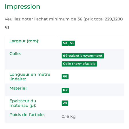
Impression
Veuillez noter l’achat minimum de
36
(prix total
229,3200
€
)
Largeur (mm):
#productDetails.itemInformation#
#productDetails.itemValue#
50
55
Colle:
déroulant bruyamment
Colle thermofusible
Longueur en mètre
66
linéaire:
Matériel:
PP
Epaisseur du
28
matériau (µ):
Poids de l'article:
0,16
kg