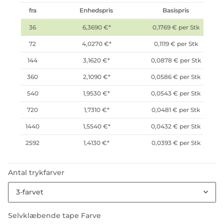
fra
Enhedspris
Basispris
36
6,3690 €
*
0,1769 € per Stk
72
4,0270 €
*
0,1119 € per Stk
144
3,1620 €
*
0,0878 € per Stk
360
2,1090 €
*
0,0586 € per Stk
540
1,9530 €
*
0,0543 € per Stk
720
1,7310 €
*
0,0481 € per Stk
1440
1,5540 €
*
0,0432 € per Stk
2592
1,4130 €
*
0,0393 € per Stk
Antal trykfarver
3-farvet
Selvklæbende tape Farve