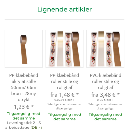
Lignende artikler
PP-klæbebånd
PP-klæbebånd
PVC-klæbebånd
akrylat stille
ruller stille og
ruller stille og
50mm/ 66m
roligt af
roligt af
brun - 28my
fra
1,48 €
*
fra
3,48 €
*
utrykt
0,0224 € per 1
0,05 € per 1
Yderligere variationer er
Yderligere variationer er
1,23 €
*
tilgængelige.
tilgængelige.
Tilgængelig med
Tilgængelig med
Tilgængelig med
det samme
det samme
det samme
Leveringstid:
2 - 5
arbejdsdage
(DE - i