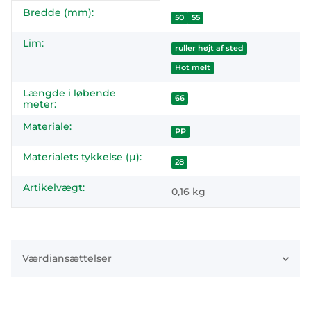
Bredde (mm):
#productDetails.itemInformation#
#productDetails.itemValue#
50
55
Lim:
ruller højt af sted
Hot melt
Længde i løbende
66
meter:
Materiale:
PP
Materialets tykkelse (µ):
28
Artikelvægt:
0,16
kg
Værdiansættelser