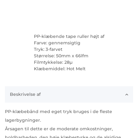
PP-klæbende tape ruller højt af
Farve: gennemsigtig
Tryk: 3-farvet
Størrelse: 50mm x 66lfm
Filmtykkelse: 28µ
Klæbemiddel: Hot Melt
Beskrivelse af
PP-klæbebånd med eget tryk bruges i de fleste
lagerbygninger.
Årsagen til dette er de moderate omkostninger,
holdbarheden, den høje klæbestyrke og de alsidige