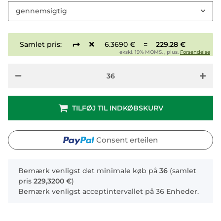
gennemsigtig
Samlet pris:
6.3690 €
=
229.28 €
ekskl. 19% MOMS. , plus.
Forsendelse
TILFØJ TIL INDKØBSKURV
Consent erteilen
x
Bemærk venligst det minimale køb på
36
(samlet
pris
229,3200 €
)
Bemærk venligst acceptintervallet på 36 Enheder.