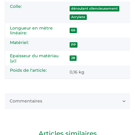
Colle:
déroulant silencieusement
Acrylate
Longueur en mètre
66
linéaire:
Matériel:
PP
Epaisseur du matériau
28
(µ):
Poids de l'article:
0,16
kg
Commentaires
Articles similaires