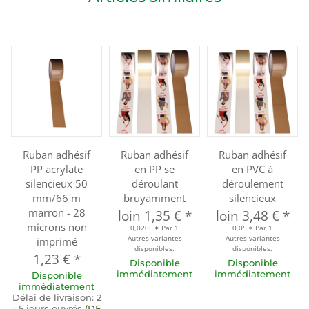
Ruban adhésif
Ruban adhésif
Ruban adhésif
PP acrylate
en PP se
en PVC à
silencieux 50
déroulant
déroulement
mm/66 m
bruyamment
silencieux
marron - 28
loin
1,35 €
*
loin
3,48 €
*
microns non
0,0205 € Par 1
0,05 € Par 1
Autres variantes
Autres variantes
imprimé
disponibles.
disponibles.
1,23 €
*
Disponible
Disponible
immédiatement
immédiatement
Disponible
immédiatement
Délai de livraison:
2
- 5 jours ouvrés
(DE