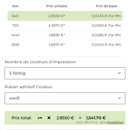
loin
Prix unitaire
Prix de base
540
2,8550 €
*
0,0433 € Par lfm
720
2,3670 €
*
0,0359 € Par lfm
1440
1,8890 €
*
0,0286 € Par lfm
2592
1,5870 €
*
0,0240 € Par lfm
Nombre de couleurs d'impression
5-farbig
Ruban adhésif Couleur
weiß
Prix total:
2.8550 €
=
1,541.70 €
excl. 19% T.V.A. , plus
Expédition