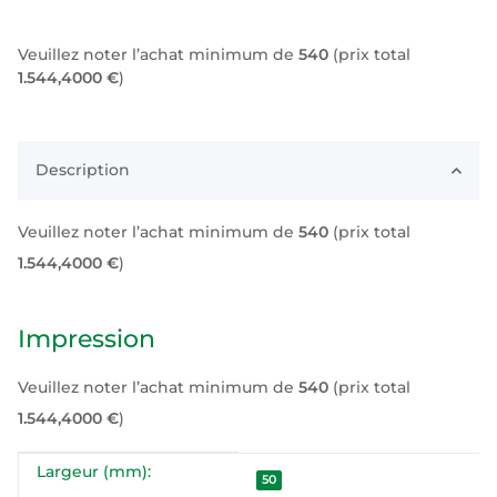
Veuillez noter l’achat minimum de
540
(prix total
1.544,4000 €
)
Description
Veuillez noter l’achat minimum de
540
(prix total
1.544,4000 €
)
Impression
Veuillez noter l’achat minimum de
540
(prix total
1.544,4000 €
)
Largeur (mm):
#productDetails.itemInformation#
#productDetails.itemValue#
50