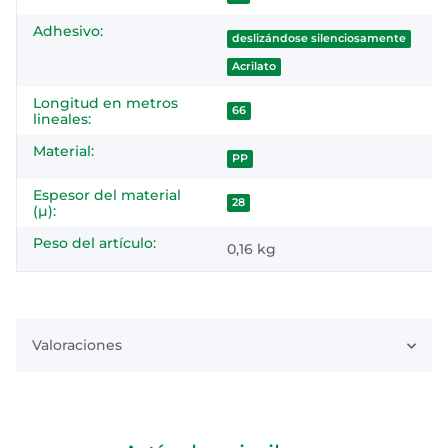
Adhesivo:
deslizándose silenciosamente
Acrilato
Longitud en metros
66
lineales:
Material:
PP
Espesor del material
28
(µ):
Peso del artículo:
0,16
kg
Valoraciones