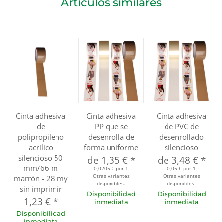
Artículos similares
Cinta adhesiva
Cinta adhesiva
Cinta adhesiva
de
PP que se
de PVC de
polipropileno
desenrolla de
desenrollado
acrílico
forma uniforme
silencioso
silencioso 50
de
1,35 €
*
de
3,48 €
*
mm/66 m
0,0205 € por 1
0,05 € por 1
Otras variantes
Otras variantes
marrón - 28 my
disponibles.
disponibles.
sin imprimir
Disponibilidad
Disponibilidad
1,23 €
*
inmediata
inmediata
Disponibilidad
inmediata