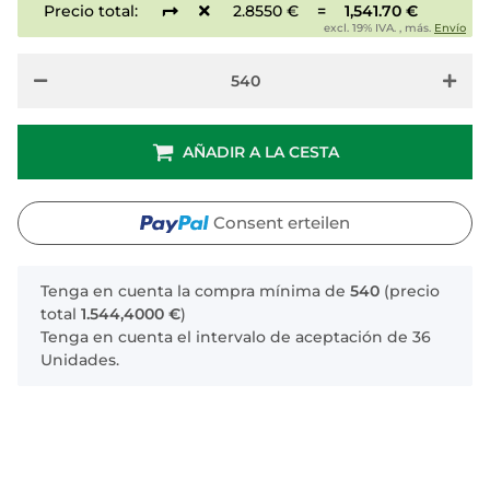
Precio total:
2.8550 €
=
1,541.70 €
excl. 19% IVA. , más.
Envío
AÑADIR A LA CESTA
Consent erteilen
x
Tenga en cuenta la compra mínima de
540
(precio
total
1.544,4000 €
)
Tenga en cuenta el intervalo de aceptación de 36
Unidades.