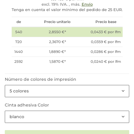
excl. 19% IVA. , más.
Envío
Tenga en cuenta el valor mínimo del pedido de 25 EUR.
de
Precio unitario
Precio base
540
2,8550 €
*
0,0433 € por lfm
720
2,3670 €
*
0,0359 € por lfm
1440
1,8890 €
*
0,0286 € por lfm
2592
1,5870 €
*
0,0240 € por lfm
Número de colores de impresión
5 colores
Cinta adhesiva Color
blanco