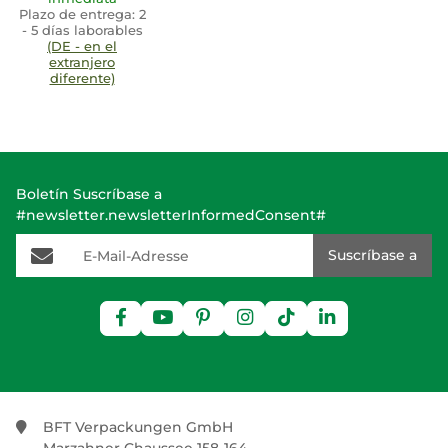
Plazo de entrega:
2
- 5 días laborables
(DE - en el
extranjero
diferente)
Boletín Suscríbase a
#newsletter.newsletterInformedConsent#
E-Mail-Adresse
Suscríbase a
BFT Verpackungen GmbH