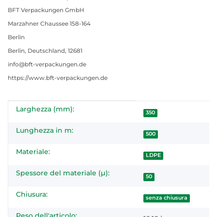
BFT Verpackungen GmbH
Marzahner Chaussee 158-164
Berlin
Berlin, Deutschland, 12681
info@bft-verpackungen.de
https://www.bft-verpackungen.de
Larghezza (mm):
#productDetails.itemInformation#
#productDetails.itemValue#
350
Lunghezza in m:
500
Materiale:
LDPE
Spessore del materiale (µ):
50
Chiusura:
senza chiusura
Peso dell'articolo: