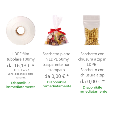
LDPE film
Sacchetto piatto
Sacchetto con
tubolare 100my
in LDPE 50my
chiusura a zip in
trasparente non
LDPE -
da
16,13 €
*
stampato
Sacchetto con
0,0645 € per 1
Sono disponibili altre
chiusura a zip
da
0,00 €
*
varianti.
da
0,00 €
*
Disponibile
Disponibile
immediatamente
immediatamente
Disponibile
immediatamente