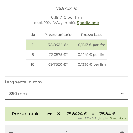
75.8424 €
0,1517 € per lfm
escl. 19% IVA. , in più.
Spedizione
da
Prezzo unitario
Prezzo base
1
75,8424 €
*
0,1517 € per lfm
5
72,0575 €
*
0,1441 € per lfm
10
69,7820 €
*
0,1396 € per lfm
Larghezza in mm
350 mm
Prezzo totale:
75.8424 €
=
75.84 €
escl. 19% IVA. , in più.
Spedizione