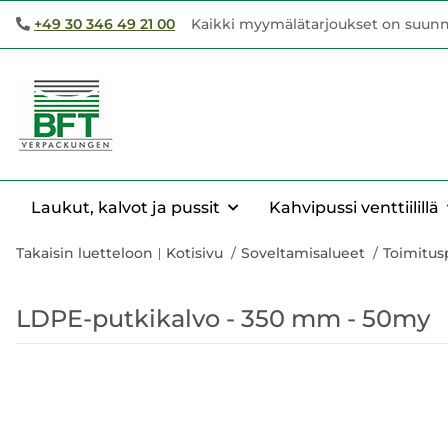
+49 30 346 49 21 00
Kaikki myymälätarjoukset on suunnatt
Laukut, kalvot ja pussit
Kahvipussi venttiilillä
Takaisin luetteloon
Kotisivu
Soveltamisalueet
Toimitus
LDPE-putkikalvo - 350 mm - 50my