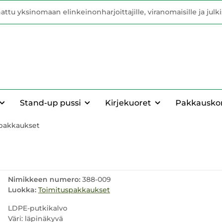
u yksinomaan elinkeinonharjoittajille, viranomaisille ja julkisil
Stand-up pussi
Kirjekuoret
Pakkausko
pakkaukset
Nimikkeen numero:
388-009
Luokka:
Toimituspakkaukset
LDPE-putkikalvo
Väri: läpinäkyvä