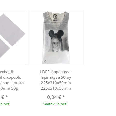
oexbag®
LDPE läppäpussi -
t ulkopuoli:
läpinäkyvä 50my
säpuoli musta
225x310x50mm
50mm 50µ
225x310x50mm
3 €
*
0,04 €
*
la heti
Saatavilla heti