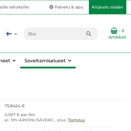
le laitoksille.
Palvelu & apu
Kirjaudu sisään
- 0
Artikkeli
neet
Soveltamisalueet
75.8424 €
0,1517 € per lfm
pl. 19% ARVONLISÄVERO. , plus.
Toimitus