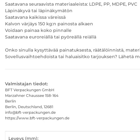
Saatavana seuraavista materiaaleista: LDPE, PP, MDPE, PVC
Läpinäkyvä tai läpinäkymätön
Saatavana kaikissa väreissä
Kalvon värjäys 150 kg:n painosta alkaen
Voidaan painaa koko pinnalle
Saatavana euroreiällä tai pyöreällä reiällä
Onko sinulla kysyttävää painatuksesta, räätälöinnistä, mate
Sovellusvaihtoehdoista tai haluaisitko tarjouksen? Lähetä m
Valmistajan tiedot:
BFT Verpackungen GmbH
Marzahner Chaussee 158-164
Berlin
Berlin, Deutschland, 12681
info@bft-verpackungen.de
https://www.bft-verpackungen.de
#productDetails.itemInformation#
#productDetails.itemValue#
Leveys (mm):