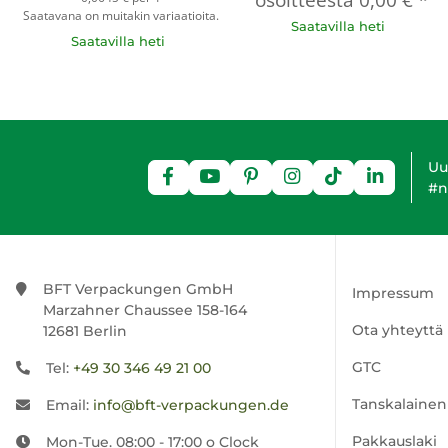
osoitteesta
0,00 €
*
Saatavana on muitakin variaatioita.
Saatavilla heti
Saatavilla heti
Uu
#n
BFT Verpackungen GmbH
Impressum
Marzahner Chaussee 158-164
Ota yhteyttä
12681 Berlin
GTC
Tel:
+49 30 346 49 21 00
Tanskalainen
Email:
info@bft-verpackungen.de
Pakkauslaki
Mon-Tue. 08:00 - 17:00 o Clock