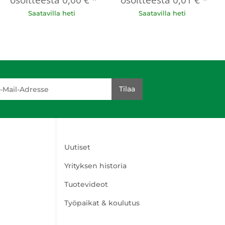
osoitteesta
0,00 €
*
osoitteesta
0,01 €
*
Saatavilla heti
Saatavilla heti
dresse
Tilaa
Uutiset
Yrityksen historia
Tuotevideot
Työpaikat & koulutus