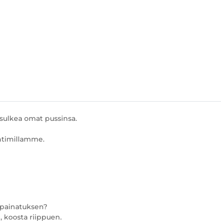
t sulkea omat pussinsa.
entimillamme.
vapainatuksen?
, koosta riippuen.