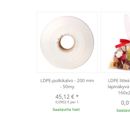
LDPE-putkikalvo - 200 mm
LDPE litte
- 50my
läpinäkyvä
160x
45,12 €
*
0,0
0,0902 € per 1
Saatavilla heti
Saatavi