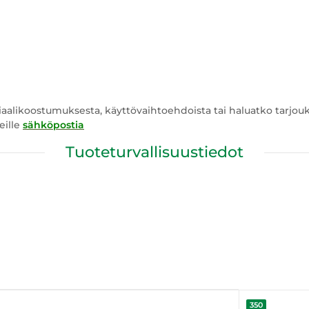
riaalikoostumuksesta, käyttövaihtoehdoista tai haluatko tarjou
eille
sähköpostia
Tuoteturvallisuustiedot
350