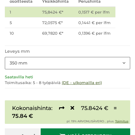
osoitteesta
Yksikköhinta
Perushinta
1
75,8424 €
*
0,1517 € per lfm
5
72,0575 €
*
0,1441 € per lfm
10
69,7820 €
*
0,1396 € per lfm
Leveys mm
350 mm
Saatavilla heti
Toimitusaika:
5 - 8 työpäiviä
(DE - ulkomailla eri)
Kokonaishinta:
75.8424 €
=
75.84 €
pl. 19% ARVONLISÄVERO. , plus.
Toimitus