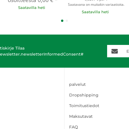
osoitteesta
0,00 €
*
Saatavana on muitakin variaatioita.
Saatavilla heti
Saatavilla heti
E-Mail-A
tiskirje Tilaa
ewsletter.newsletterInformedConsent#
palvelut
Dropshipping
Toimitustiedot
Maksutavat
FAQ