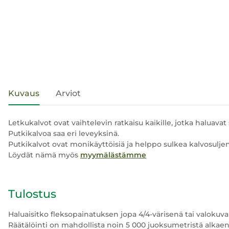
#productDetails.showMoreTabs#
Kuvaus
Arviot
Letkukalvot ovat vaihtelevin ratkaisu kaikille, jotka haluava
Putkikalvoa saa eri leveyksinä.
Putkikalvot ovat monikäyttöisiä ja helppo sulkea kalvosulj
Löydät nämä myös
myymälästämme
Tulostus
Haluaisitko fleksopainatuksen jopa 4/4-värisenä tai valoku
Räätälöinti on mahdollista noin 5 000 juoksumetristä alkaen