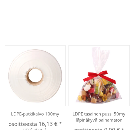
LDPE-putkikalvo 100my
LDPE tasainen pussi 50my
läpinäkyvä painamaton
osoitteesta
16,13 €
*
0,0645 € per 1