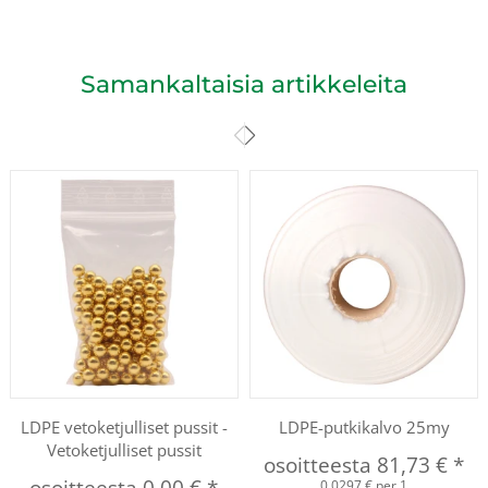
Samankaltaisia artikkeleita
LDPE vetoketjulliset pussit -
LDPE-putkikalvo 25my
Vetoketjulliset pussit
osoitteesta
81,73 €
*
0,0297 € per 1