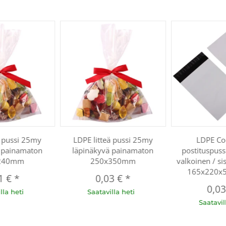
ä pussi 25my
LDPE litteä pussi 25my
LDPE C
 painamaton
läpinäkyvä painamaton
postituspussi
240mm
250x350mm
valkoinen / si
165x220x
1 €
*
0,03 €
*
0,0
lla heti
Saatavilla heti
Saatavil