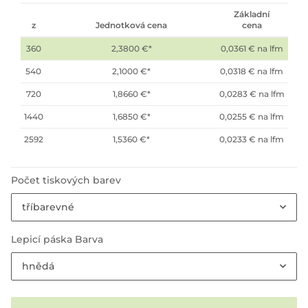
Základní
z
Jednotková cena
cena
360
2,3800 €
*
0,0361 € na lfm
540
2,1000 €
*
0,0318 € na lfm
720
1,8660 €
*
0,0283 € na lfm
1440
1,6850 €
*
0,0255 € na lfm
2592
1,5360 €
*
0,0233 € na lfm
Počet tiskových barev
tříbarevné
Lepicí páska Barva
hnědá