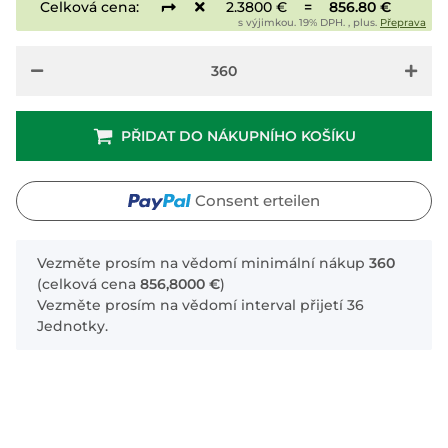
Celková cena:
2.3800 €
=
856.80 €
s výjimkou. 19% DPH. , plus.
Přeprava
PŘIDAT DO NÁKUPNÍHO KOŠÍKU
Consent erteilen
x
Vezměte prosím na vědomí minimální nákup
360
(celková cena
856,8000 €
)
Vezměte prosím na vědomí interval přijetí 36
Jednotky.