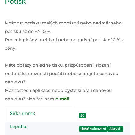
Potisk
Možnost potisku malých množství nebo nadměrného
potisku až do +/- 10 %.
Pro celoplošný pozitivní nebo negativní potisk + 10 % z
ceny.
Máte dotazy ohledně tisku, přizpůsobení, složení
materiálu, možností použití nebo si přejete cenovou
nabídku?
Možnostech aplikace nebo byste si přáli cenovou
nabídku? Napište nám
e-mail
Šířka (mm):
#productDetails.itemInformation#
#productDetails.itemValue#
50
Lepidlo:
tiché válcování
Akrylát