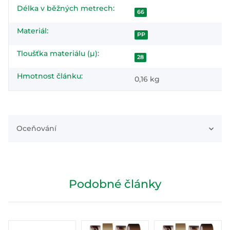
Délka v běžných metrech:
66
Materiál:
PP
Tloušťka materiálu (µ):
28
Hmotnost článku:
0,16
kg
Oceňování
Podobné články