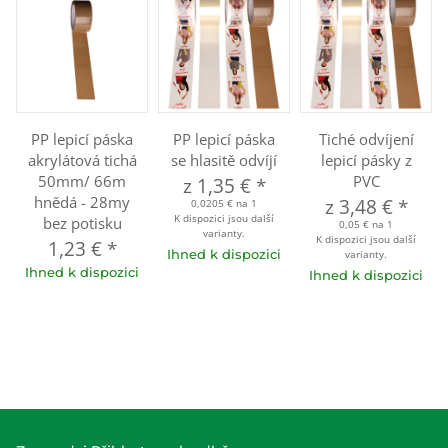
PP lepicí páska
PP lepicí páska
Tiché odvíjení
akrylátová tichá
se hlasitě odvíjí
lepicí pásky z
50mm/ 66m
PVC
z
1,35 €
*
hnědá - 28my
z
3,48 €
*
0,0205 € na 1
K dispozici jsou další
bez potisku
0,05 € na 1
varianty.
K dispozici jsou další
1,23 €
*
Ihned k dispozici
varianty.
Ihned k dispozici
Ihned k dispozici