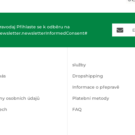
E-Mail-A
ravodaj Přihlaste se k odběru na
ewsletter.newsletterInformedConsent#
služby
nás
Dropshipping
Informace o přepravě
ny osobních údajů
Platební metody
ech
FAQ