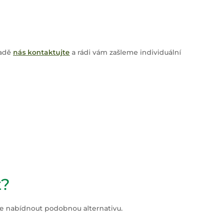
padě
nás kontaktujte
a rádi vám zašleme individuální
t?
íme nabídnout podobnou alternativu.