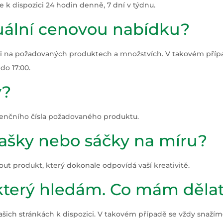
k dispozici 24 hodin denně, 7 dní v týdnu.
duální cenovou nabídku?
sti na požadovaných produktech a množstvích. V takovém pří
do 17:00.
y?
renčního čísla požadovaného produktu.
 tašky nebo sáčky na míru?
ut produkt, který dokonale odpovídá vaší kreativitě.
 který hledám. Co mám děla
 našich stránkách k dispozici. V takovém případě se vždy snaž