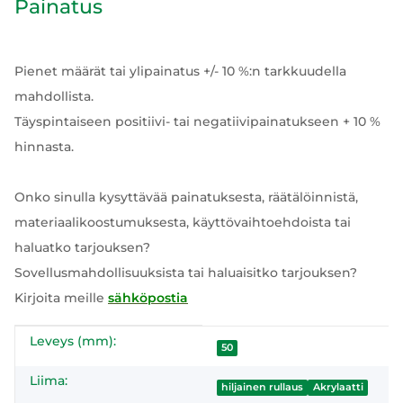
Painatus
Pienet määrät tai ylipainatus +/- 10 %:n tarkkuudella
mahdollista.
Täyspintaiseen positiivi- tai negatiivipainatukseen + 10 %
hinnasta.
Onko sinulla kysyttävää painatuksesta, räätälöinnistä,
materiaalikoostumuksesta, käyttövaihtoehdoista tai
haluatko tarjouksen?
Sovellusmahdollisuuksista tai haluaisitko tarjouksen?
Kirjoita meille
sähköpostia
Leveys (mm):
#productDetails.itemInformation#
#productDetails.itemValue#
50
Liima:
hiljainen rullaus
Akrylaatti