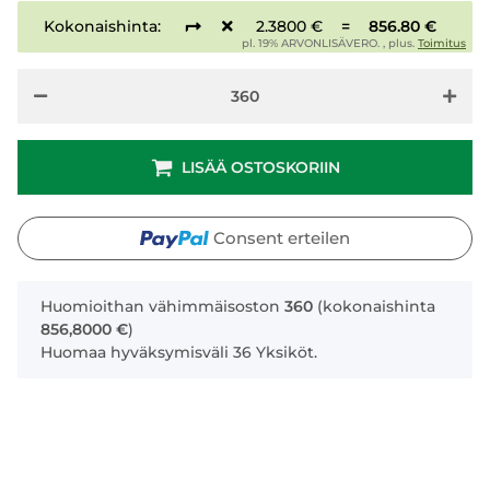
Kokonaishinta:
2.3800 €
=
856.80 €
pl. 19% ARVONLISÄVERO. , plus.
Toimitus
LISÄÄ OSTOSKORIIN
Consent erteilen
x
Huomioithan vähimmäisoston
360
(kokonaishinta
856,8000 €
)
Huomaa hyväksymisväli 36 Yksiköt.