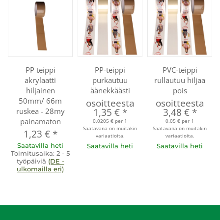
PP teippi
PP-teippi
PVC-teippi
akrylaatti
purkautuu
rullautuu hiljaa
hiljainen
äänekkäästi
pois
50mm/ 66m
osoitteesta
osoitteesta
ruskea - 28my
1,35 €
*
3,48 €
*
painamaton
0,0205 € per 1
0,05 € per 1
Saatavana on muitakin
Saatavana on muitakin
1,23 €
*
variaatioita.
variaatioita.
Saatavilla heti
Saatavilla heti
Saatavilla heti
Toimitusaika:
2 - 5
työpäiviä
(DE -
ulkomailla eri)