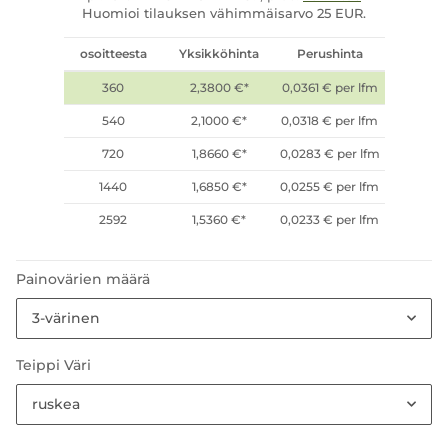
Huomioi tilauksen vähimmäisarvo 25 EUR.
osoitteesta
Yksikköhinta
Perushinta
360
2,3800 €
*
0,0361 € per lfm
540
2,1000 €
*
0,0318 € per lfm
720
1,8660 €
*
0,0283 € per lfm
1440
1,6850 €
*
0,0255 € per lfm
2592
1,5360 €
*
0,0233 € per lfm
Painovärien määrä
3-värinen
Teippi Väri
ruskea