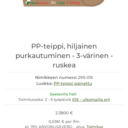
PP-teippi, hiljainen
purkautuminen - 3-värinen -
ruskea
Nimikkeen numero:
295-015
Luokka:
PP-teippi painettu
Saatavilla heti
Toimitusaika:
2 - 5 työpäiviä
(DE - ulkomailla eri)
2.3800 €
0,0361 € per lfm
pl. 19% ARVONLISÄVERO. , plus.
Toimitus