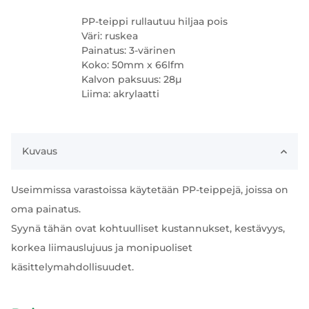
PP-teippi rullautuu hiljaa pois
Väri: ruskea
Painatus: 3-värinen
Koko: 50mm x 66lfm
Kalvon paksuus: 28µ
Liima: akrylaatti
Kuvaus
Useimmissa varastoissa käytetään PP-teippejä, joissa on
oma painatus.
Syynä tähän ovat kohtuulliset kustannukset, kestävyys,
korkea liimauslujuus ja monipuoliset
käsittelymahdollisuudet.