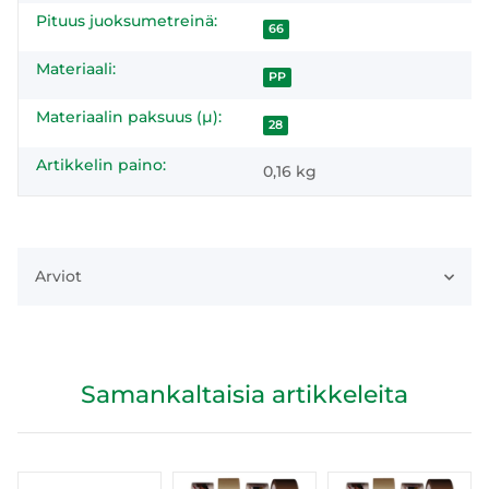
Pituus juoksumetreinä:
66
Materiaali:
PP
Materiaalin paksuus (µ):
28
Artikkelin paino:
0,16
kg
Arviot
Samankaltaisia artikkeleita