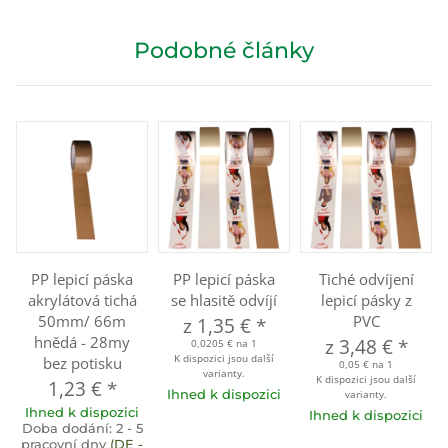
Podobné články
PP lepicí páska
PP lepicí páska
Tiché odvíjení
akrylátová tichá
se hlasitě odvíjí
lepicí pásky z
50mm/ 66m
PVC
z
1,35 €
*
hnědá - 28my
z
3,48 €
*
0,0205 € na 1
K dispozici jsou další
bez potisku
0,05 € na 1
varianty.
K dispozici jsou další
1,23 €
*
Ihned k dispozici
varianty.
Ihned k dispozici
Ihned k dispozici
Doba dodání:
2 - 5
pracovní dny
(DE -