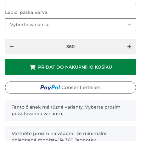
Lepicí páska Barva
Vyberte variantu.
PŘIDAT DO NÁKUPNÍHO KOŠÍKU
Consent erteilen
x
Tento článek má různé varianty. Vyberte prosím
požadovanou variantu.
x
Vezměte prosím na vědomí, že minimální
objednané množství je 360 Jednotky.