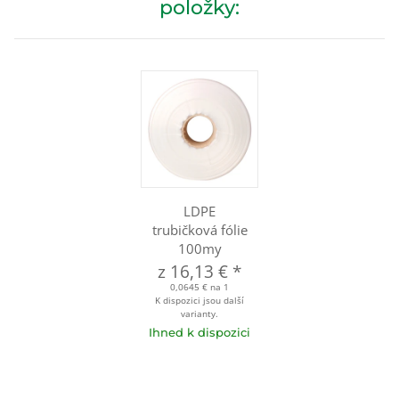
položky:
LDPE
trubičková fólie
100my
z
16,13 €
*
0,0645 € na 1
K dispozici jsou další
varianty.
Ihned k dispozici