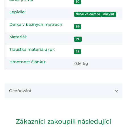
#productDetails.itemInformation#
#productDetails.itemValue#
50
Lepidlo:
tiché válcování
Akrylát
Délka v běžných metrech:
66
Materiál:
PP
Tloušťka materiálu (µ):
28
Hmotnost článku:
0,16
kg
Oceňování
Zákazníci zakoupili následující