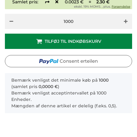
Samlet pris:
0.0023 €
=
2.30 €
ekskl. 19% MOMS. , plus.
Forsendelse
TILFØJ TIL INDKØBSKURV
Consent erteilen
x
Bemærk venligst det minimale køb på
1000
(samlet pris
0,0000 €
)
Bemærk venligst acceptintervallet på 1000
Enheder.
Mængden af denne artikel er delelig (f.eks. 0,5).