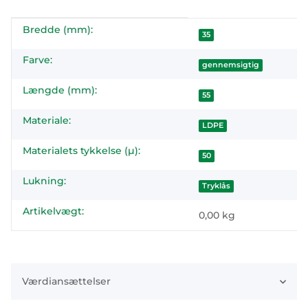
Bredde (mm):
#productDetails.itemInformation#
#productDetails.itemValue#
35
Farve:
gennemsigtig
Længde (mm):
55
Materiale:
LDPE
Materialets tykkelse (µ):
50
Lukning:
Tryklås
Artikelvægt:
0,00
kg
Værdiansættelser