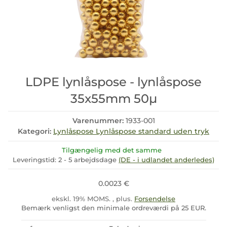
LDPE lynlåspose - lynlåspose
35x55mm 50µ
Varenummer:
1933-001
Kategori:
Lynlåspose Lynlåspose standard uden tryk
Tilgængelig med det samme
Leveringstid:
2 - 5 arbejdsdage
(DE - i udlandet anderledes)
0.0023 €
ekskl. 19% MOMS. , plus.
Forsendelse
Bemærk venligst den minimale ordreværdi på 25 EUR.