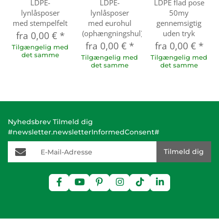
LDPE-
LDPE-
LDPE flad pose
lynlåsposer
lynlåsposer
50my
med stempelfelt
med eurohul
gennemsigtig
(ophængningshul)
uden tryk
fra
0,00 €
*
fra
0,00 €
*
fra
0,00 €
*
Tilgængelig med
det samme
Tilgængelig med
Tilgængelig med
det samme
det samme
Nyhedsbrev Tilmeld dig
#newsletter.newsletterInformedConsent#
E-Mail-Adresse
Tilmeld dig