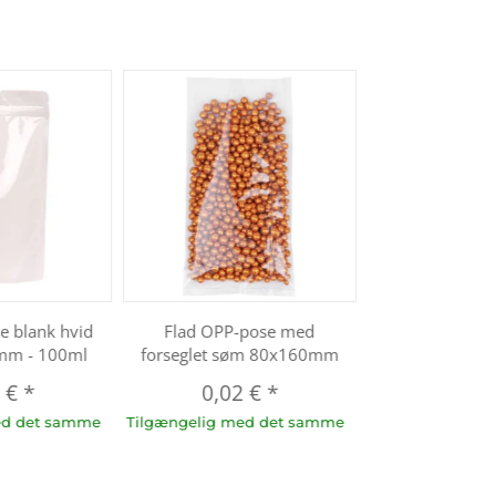
e blank hvid
Flad OPP-pose med
mm - 100ml
forseglet søm 80x160mm
5 €
*
0,02 €
*
ed det samme
Tilgængelig med det samme