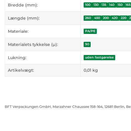
#productDetails.itemInformation#
#productDetails.itemValue#
Bredde (mm):
100
130
135
140
150
165
Længde (mm):
260
450
200
420
220
Materiale:
PA/PE
Materialets tykkelse (µ):
90
Lukning:
uden fastgørelse
Artikelvægt:
0,01
kg
BFT Verpackungen GmbH, Marzahner Chaussee 158-164, 12681 Berlin, Be