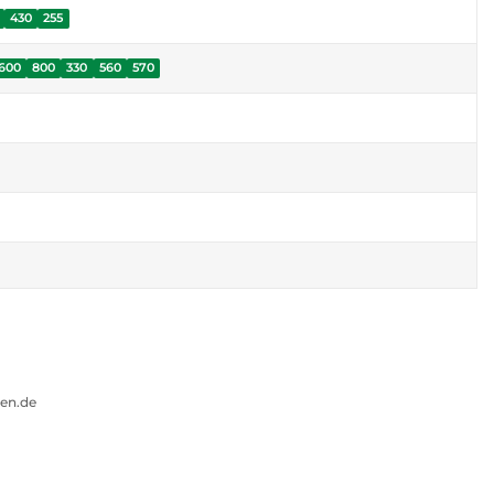
430
255
600
800
330
560
570
gen.de