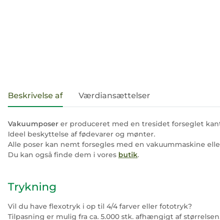
#productDetails.showMoreTabs#
Beskrivelse af
Værdiansættelser
Vakuumposer
er produceret med en tresidet forseglet kant
Ideel beskyttelse af fødevarer og mønter.
Alle poser kan nemt forsegles med en vakuummaskine eller 
Du kan også finde dem i vores
butik
.
Trykning
Vil du have flexotryk i op til 4/4 farver eller fototryk?
Tilpasning er mulig fra ca. 5.000 stk. afhængigt af størrelsen