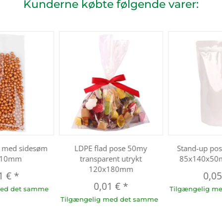
Kunderne købte følgende varer:
e med sidesøm
LDPE flad pose 50my
Stand-up pos
110mm
transparent utrykt
85x140x50
120x180mm
1 €
*
0,0
0,01 €
*
med det samme
Tilgængelig m
Tilgængelig med det samme