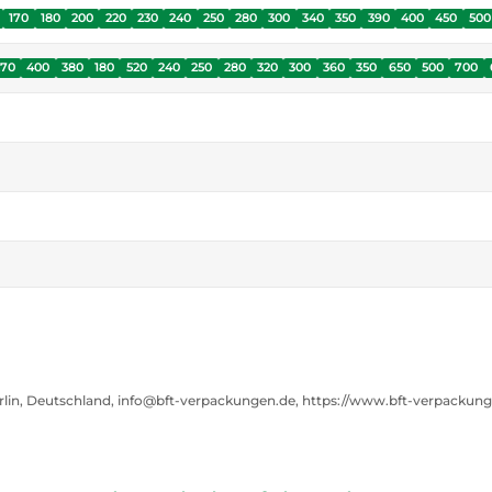
170
180
200
220
230
240
250
280
300
340
350
390
400
450
500
270
400
380
180
520
240
250
280
320
300
360
350
650
500
700
rlin, Deutschland, info@bft-verpackungen.de, https://www.bft-verpackun