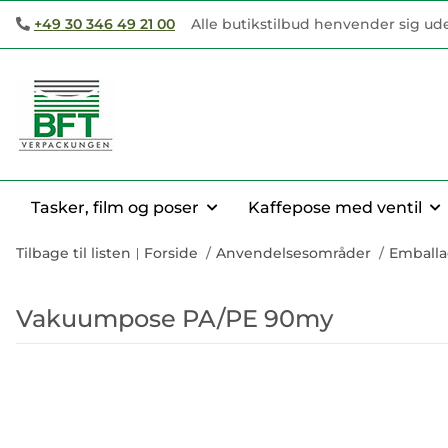
+49 30 346 49 21 00
Alle butikstilbud henvender sig ud
Tasker, film og poser
Kaffepose med ventil
Tilbage til listen
Forside
Anvendelsesområder
Emballag
Vakuumpose PA/PE 90my