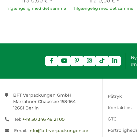
fra
0,00 €
*
fra
0,00 €
*
Tilgængelig med det samme
Tilgængelig med det samme
Ny
#n
BFT Verpackungen GmbH
Påtryk
Marzahner Chaussee 158-164
Kontakt os
12681 Berlin
GTC
Tel:
+49 30 346 49 21 00
Fortroligheds
Email:
info@bft-verpackungen.de