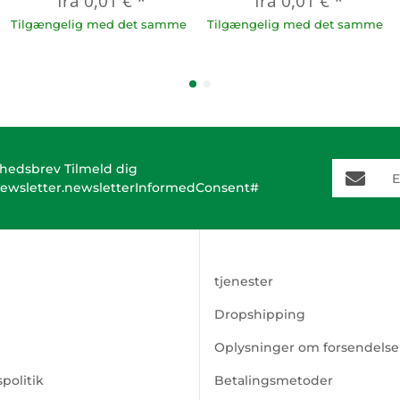
fra
0,01 €
*
fra
0,01 €
*
Tilgængelig med det samme
Tilgængelig med det samme
E-Mail-A
hedsbrev Tilmeld dig
ewsletter.newsletterInformedConsent#
tjenester
Dropshipping
Oplysninger om forsendelse
politik
Betalingsmetoder