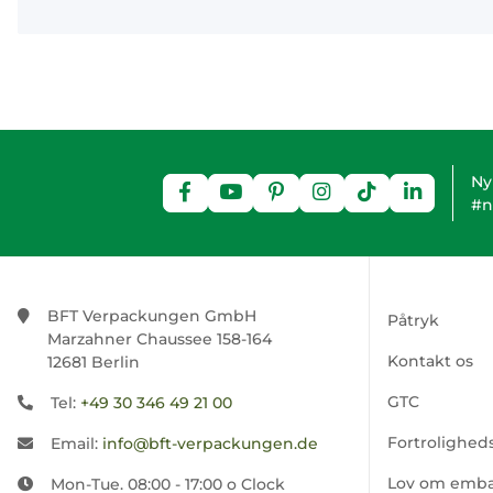
Ny
#n
BFT Verpackungen GmbH
Påtryk
Marzahner Chaussee 158-164
Kontakt os
12681 Berlin
GTC
Tel:
+49 30 346 49 21 00
Fortroligheds
Email:
info@bft-verpackungen.de
Lov om emba
Mon-Tue. 08:00 - 17:00 o Clock