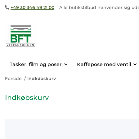
+49 30 346 49 21 00
Alle butikstilbud henvender sig ud
Tasker, film og poser
Kaffepose med ventil
Forside
Indkøbskurv
Indkøbskurv
x