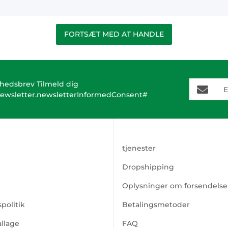
FORTSÆT MED AT HANDLE
E-Mail-A
hedsbrev Tilmeld dig
ewsletter.newsletterInformedConsent#
tjenester
Dropshipping
Oplysninger om forsendelse
politik
Betalingsmetoder
llage
FAQ