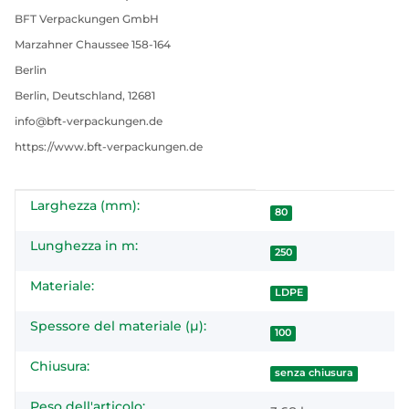
BFT Verpackungen GmbH
Marzahner Chaussee 158-164
Berlin
Berlin, Deutschland, 12681
info@bft-verpackungen.de
https://www.bft-verpackungen.de
Larghezza (mm):
#productDetails.itemInformation#
#productDetails.itemValue#
80
Lunghezza in m:
250
Materiale:
LDPE
Spessore del materiale (µ):
100
Chiusura:
senza chiusura
Peso dell'articolo: