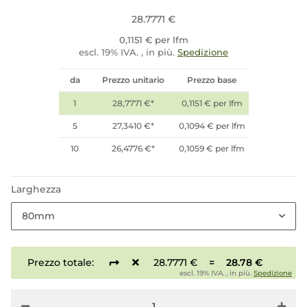
28.7771 €
0,1151 € per lfm
escl. 19% IVA. , in più.
Spedizione
da
Prezzo unitario
Prezzo base
1
28,7771 €
*
0,1151 € per lfm
5
27,3410 €
*
0,1094 € per lfm
10
26,4776 €
*
0,1059 € per lfm
Larghezza
80mm
Prezzo totale:
28.7771 €
=
28.78 €
escl. 19% IVA. , in più.
Spedizione