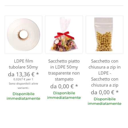
LDPE film
Sacchetto piatto
Sacchetto con
tubolare 50my
in LDPE 50my
chiusura a zip in
trasparente non
LDPE -
da
13,36 €
*
stampato
Sacchetto con
0,0267 € per 1
Sono disponibili altre
chiusura a zip
da
0,00 €
*
varianti.
da
0,00 €
*
Disponibile
Disponibile
immediatamente
immediatamente
Disponibile
immediatamente