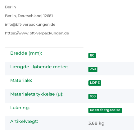
Berlin
Berlin, Deutschland, 12681
info@bft-verpackungen.de
https://www.bft-verpackungen.de
Bredde (mm):
#productDetails.itemInformation#
#productDetails.itemValue#
80
Længde i løbende meter:
250
Materiale:
LDPE
Materialets tykkelse (µ):
100
Lukning:
uden fastgørelse
Artikelvægt:
3,68
kg