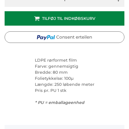
TILFØJ TIL INDKØBSKURV
Consent erteilen
LDPE rørformet film
Farve: gennemsigtig
Bredde: 80 mm
Folietykkelse: 100µ
Længde: 250 løbende meter
Pris pr. PU 1 stk
* PU = emballageenhed