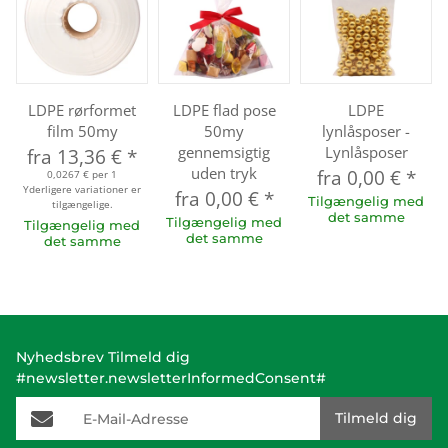
LDPE rørformet
LDPE flad pose
LDPE
film 50my
50my
lynlåsposer -
gennemsigtig
Lynlåsposer
fra
13,36 €
*
uden tryk
fra
0,00 €
*
0,0267 € per 1
Yderligere variationer er
fra
0,00 €
*
Tilgængelig med
tilgængelige.
det samme
Tilgængelig med
Tilgængelig med
det samme
det samme
Nyhedsbrev Tilmeld dig
#newsletter.newsletterInformedConsent#
E-Mail-Adresse
Tilmeld dig