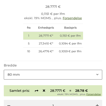
28.7771 €
0,1151 € per lfm
ekskl. 19% MOMS. , plus.
Forsendelse
fra
Enhedspris
Basispris
1
28,7771 €
*
0,1151 € per lfm
5
27,3410 €
*
0,1094 € per lfm
10
26,4776 €
*
0,1059 € per lfm
Bredde
80 mm
Samlet pris:
28.7771 €
=
28.78 €
ekskl. 19% MOMS. , plus.
Forsendelse