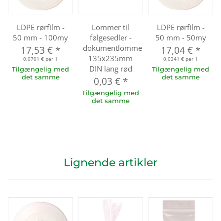
LDPE rørfilm -
Lommer til
LDPE rørfilm -
50 mm - 100my
følgesedler -
50 mm - 50my
dokumentlomme
17,53 €
*
17,04 €
*
135x235mm
0,0701 € per 1
0,0341 € per 1
DIN lang rød
Tilgængelig med
Tilgængelig med
det samme
det samme
0,03 €
*
Tilgængelig med
det samme
Lignende artikler