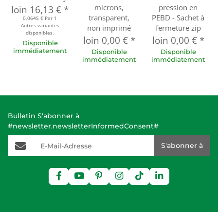
microns,
pression en
loin
16,13 €
*
transparent,
PEBD - Sachet à
0,0645 € Par 1
Autres variantes
non imprimé
fermeture zip
disponibles.
loin
0,00 €
*
loin
0,00 €
*
Disponible
immédiatement
Disponible
Disponible
immédiatement
immédiatement
Bulletin S'abonner à
#newsletter.newsletterInformedConsent#
E-Mail-Adresse
S'abonner à