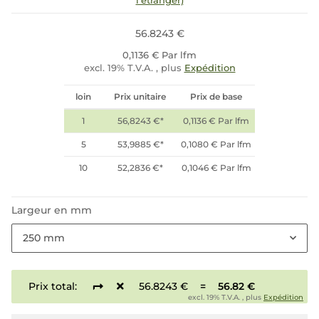
l'étranger)
56.8243 €
0,1136 € Par lfm
excl. 19% T.V.A. , plus
Expédition
loin
Prix unitaire
Prix de base
1
56,8243 €
*
0,1136 € Par lfm
5
53,9885 €
*
0,1080 € Par lfm
10
52,2836 €
*
0,1046 € Par lfm
Largeur en mm
250 mm
Prix total:
56.8243 €
=
56.82 €
excl. 19% T.V.A. , plus
Expédition