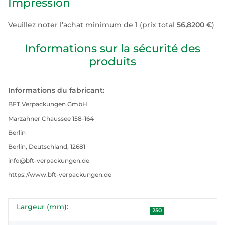
Impression
Veuillez noter l’achat minimum de
1
(prix total
56,8200 €
)
Informations sur la sécurité des
produits
Informations du fabricant:
BFT Verpackungen GmbH
Marzahner Chaussee 158-164
Berlin
Berlin, Deutschland, 12681
info@bft-verpackungen.de
https://www.bft-verpackungen.de
Largeur (mm):
#productDetails.itemInformation#
#productDetails.itemValue#
250