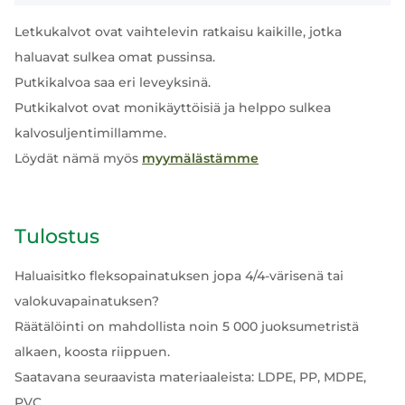
Letkukalvot ovat vaihtelevin ratkaisu kaikille, jotka
haluavat sulkea omat pussinsa.
Putkikalvoa saa eri leveyksinä.
Putkikalvot ovat monikäyttöisiä ja helppo sulkea
kalvosuljentimillamme.
Löydät nämä myös
myymälästämme
Tulostus
Haluaisitko fleksopainatuksen jopa 4/4-värisenä tai
valokuvapainatuksen?
Räätälöinti on mahdollista noin 5 000 juoksumetristä
alkaen, koosta riippuen.
Saatavana seuraavista materiaaleista: LDPE, PP, MDPE,
PVC