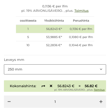
0,1136 € per lfm
pl. 19% ARVONLISÄVERO. , plus.
Toimitus
osoitteesta
Yksikköhinta
Perushinta
1
56,8243 €
*
0,1136 € per lfm
5
53,9885 €
*
0,1080 € per lfm
10
52,2836 €
*
0,1046 € per lfm
Leveys mm
250 mm
Kokonaishinta:
56.8243 €
=
56.82 €
pl. 19% ARVONLISÄVERO. , plus.
Toimitus