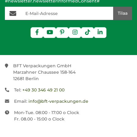
#newsletter.newsletterInformedConsent#
E-Mail-Adresse
Tilaa
BFT Verpackungen GmbH
Marzahner Chaussee 158-164
12681 Berlin
Tel:
+49 30 346 49 21 00
Email:
info@bft-verpackungen.de
Mon-Tue. 08:00 - 17:00 o Clock
Fr. 08.00 - 15:00 o Clock