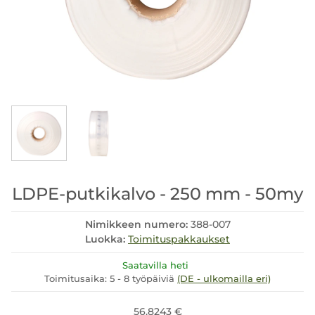
LDPE-putkikalvo - 250 mm - 50my
Nimikkeen numero:
388-007
Luokka:
Toimituspakkaukset
Saatavilla heti
Toimitusaika:
5 - 8 työpäiviä
(DE - ulkomailla eri)
56.8243 €