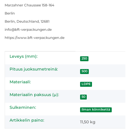
Marzahner Chaussee 158-164
Berlin
Berlin, Deutschland, 12681
info@bft-verpackungen.de
https://www.bft-verpackungen.de
Leveys (mm):
#productDetails.itemInformation#
#productDetails.itemValue#
250
Pituus juoksumetreinä:
500
Materiaali:
LDPE
Materiaalin paksuus (µ):
50
Sulkeminen:
ilman kiinnikettä
Artikkelin paino:
11,50
kg