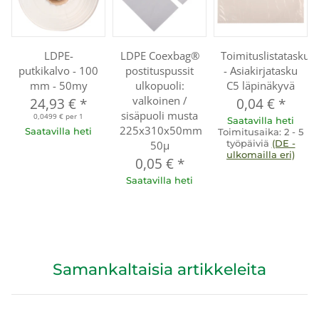
LDPE-
LDPE Coexbag®
Toimituslistataskut
putkikalvo - 100
postituspussit
- Asiakirjatasku
mm - 50my
ulkopuoli:
C5 läpinäkyvä
valkoinen /
24,93 €
*
0,04 €
*
sisäpuoli musta
0,0499 € per 1
Saatavilla heti
225x310x50mm
Saatavilla heti
Toimitusaika:
2 - 5
työpäiviä
(DE -
50µ
ulkomailla eri)
0,05 €
*
Saatavilla heti
Samankaltaisia artikkeleita