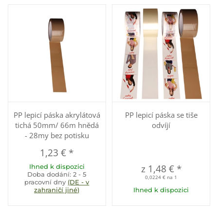
PP lepicí páska akrylátová
PP lepicí páska se tiše
tichá 50mm/ 66m hnědá
odvíjí
- 28my bez potisku
1,23 €
*
Ihned k dispozici
z
1,48 €
*
Doba dodání:
2 - 5
0,0224 € na 1
pracovní dny
(DE - v
zahraničí jiné)
Ihned k dispozici