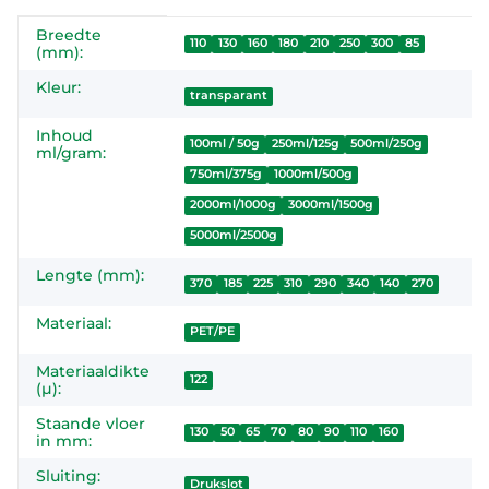
Breedte
#productDetails.itemInformation#
#productDetails.itemValue#
110
130
160
180
210
250
300
85
(mm):
Kleur:
transparant
Inhoud
100ml / 50g
250ml/125g
500ml/250g
ml/gram:
750ml/375g
1000ml/500g
2000ml/1000g
3000ml/1500g
5000ml/2500g
Lengte (mm):
370
185
225
310
290
340
140
270
Materiaal:
PET/PE
Materiaaldikte
122
(µ):
Staande vloer
130
50
65
70
80
90
110
160
in mm:
Sluiting:
Drukslot