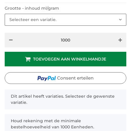
Grootte - inhoud ml/gram
Selecteer een variatie.
TOEVOEGEN AAN WINKELMANDJE
Consent erteilen
x
Dit artikel heeft variaties. Selecteer de gewenste
variatie.
x
Houd rekening met de minimale
bestelhoeveelheid van 1000 Eenheden.