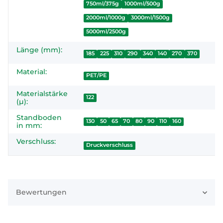
750ml/375g
1000ml/500g
2000ml/1000g
3000ml/1500g
5000ml/2500g
Länge (mm):
185
225
310
290
340
140
270
370
Material:
PET/PE
Materialstärke
122
(µ):
Standboden
130
50
65
70
80
90
110
160
in mm:
Verschluss:
Druckverschluss
Bewertungen