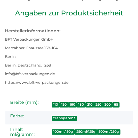
Angaben zur Produktsicherheit
Herstellerinformationen:
BFT Verpackungen GmbH
Marzahner Chaussee 158-164
Berlin
Berlin, Deutschland, 12681
info@bft-verpackungen.de
https://www.bft-verpackungen.de
Breite (mm):
Produkteigenschaft
Wert
110
130
160
180
210
250
300
85
Farbe:
transparent
Inhalt
100ml / 50g
250ml/125g
500ml/250g
ml/gramm: