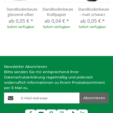
Standbodenbeutel
Standbodenbeutel
Standbodenbeutel
glänzend silber
Kraftpapier
- matt schwarz
ab
0,05 €
*
ab
0,04 €
*
ab
0,05 €
*
Sofort verfügbar
Sofort verfügbar
Sofort verfügbar
Newsletter Abonnieren
Bitte senden Sie mir entsprechend Ihrer
Datenschutzerklärung
regelmäßig und jederzeit
widerruflich Informationen zu Ihrem Produktsortiment
per E-Mail zu.
E-Mail-Adresse
Abonnieren