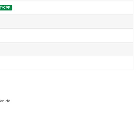
ET/CPP
gen.de