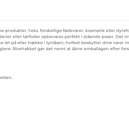
e produkter, f.eks. forskellige fødevarer, kosmetik eller dyre
krydderier eller tørfoder opbevares perfekt i stående poser. De
let på eller trække i lynlåsen, hvilket beskytter dine varer 
glere. Rivehakket gør det nemt at åbne emballagen efter for
relsen.