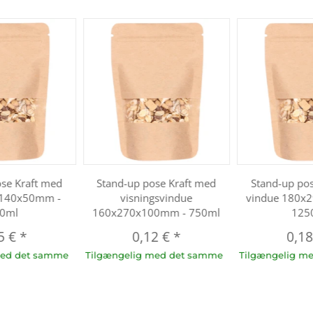
se Kraft med
Stand-up pose Kraft med
Stand-up po
x140x50mm -
visningsvindue
vindue 180x
0ml
160x270x100mm - 750ml
125
5 €
*
0,12 €
*
0,1
med det samme
Tilgængelig med det samme
Tilgængelig m