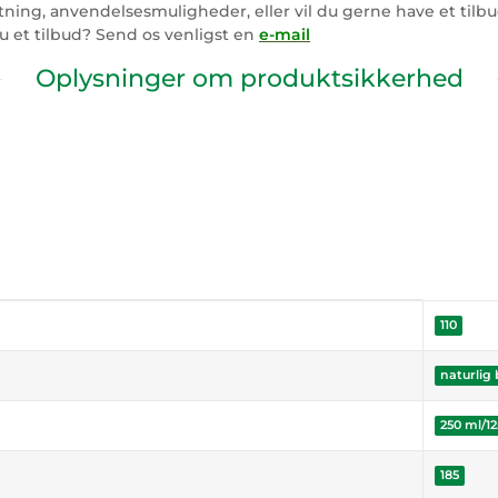
ing, anvendelsesmuligheder, eller vil du gerne have et tilb
u et tilbud? Send os venligst en
e-mail
Oplysninger om produktsikkerhed
110
naturlig
250 ml/12
185