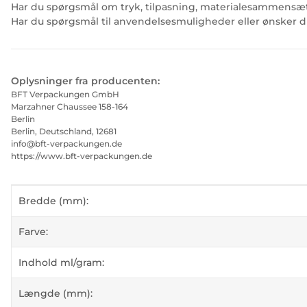
Har du spørgsmål om tryk, tilpasning, materialesammensætn
Har du spørgsmål til anvendelsesmuligheder eller ønsker d
Oplysninger fra producenten:
BFT Verpackungen GmbH
Marzahner Chaussee 158-164
Berlin
Berlin, Deutschland, 12681
info@bft-verpackungen.de
https://www.bft-verpackungen.de
#productDetails.itemInformation#
#productDetails.itemValue#
Bredde (mm):
Farve:
Indhold ml/gram:
Længde (mm):