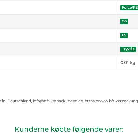
Force/P
110
65
Tryklås
0,01
kg
rlin, Deutschland, info@bft-verpackungen.de, https://www.bft-verpackun
Kunderne købte følgende varer: