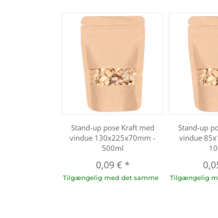
Stand-up pose Kraft med
Stand-up po
vindue 130x225x70mm -
vindue 85
500ml
10
0,09 €
*
0,0
Tilgængelig med det samme
Tilgængelig 