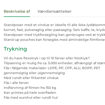
#productDetails.showMoreTabs#
Beskrivelse af
Værdiansættelser
Standposer med et vindue er ideelle til alle ikke-lysfølsomm
kornet, fast, pulveragtig eller pastaagtig. Selv kaffe, te, 
Standposer med trykforsegling kan genbruges ved at trykke 
Stand-up pouches kan forsegles med almindelige filmforse
Trykning
Vil du have flexotryk i op til 10 farver eller fototryk?
Tilpasning er mulig fra ca. 5.000 enheder, afhængigt af stør
Fås i følgende materialer: LDPE, PP, CPP, ALU, BOPP, PET
gennemsigtig eller uigennemsigtig
Med rundt eller firkantet vindue
Fås i alle farver
Indfarvning af filmen fra 150 kg
Kan printes på hele overfladen
Fås med eurohul eller rundt hul