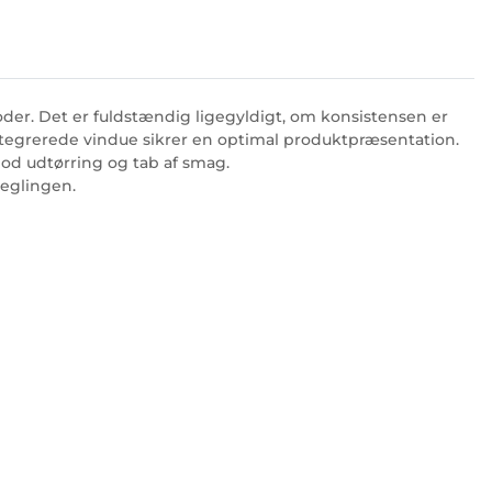
foder. Det er fuldstændig ligegyldigt, om konsistensen er
t integrerede vindue sikrer en optimal produktpræsentation.
mod udtørring og tab af smag.
seglingen.