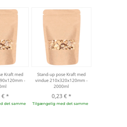
se Kraft med
Stand-up pose Kraft med
290x120mm -
vindue 210x320x120mm -
0ml
2000ml
8 €
*
0,23 €
*
ed det samme
Tilgængelig med det samme