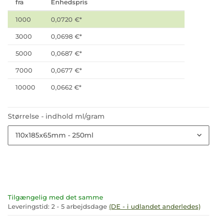
fra
Enhedspris
1000
0,0720 €
*
3000
0,0698 €
*
5000
0,0687 €
*
7000
0,0677 €
*
10000
0,0662 €
*
Størrelse - indhold ml/gram
110x185x65mm - 250ml
Tilgængelig med det samme
Leveringstid:
2 - 5 arbejdsdage
(DE - i udlandet anderledes)