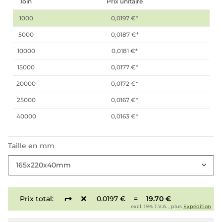
loin
Prix unitaire
1000
0,0197 €
*
5000
0,0187 €
*
10000
0,0181 €
*
15000
0,0177 €
*
20000
0,0172 €
*
25000
0,0167 €
*
40000
0,0163 €
*
Taille en mm
165x220x40mm
Prix total:
0.0197 €
=
19.70 €
excl. 19% T.V.A. , plus
Expédition