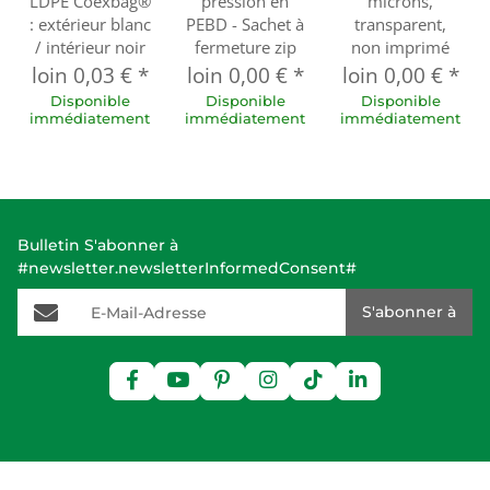
LDPE Coexbag®
pression en
microns,
: extérieur blanc
PEBD - Sachet à
transparent,
/ intérieur noir
fermeture zip
non imprimé
loin
0,03 €
*
loin
0,00 €
*
loin
0,00 €
*
Disponible
Disponible
Disponible
immédiatement
immédiatement
immédiatement
Bulletin S'abonner à
#newsletter.newsletterInformedConsent#
E-Mail-Adresse
S'abonner à