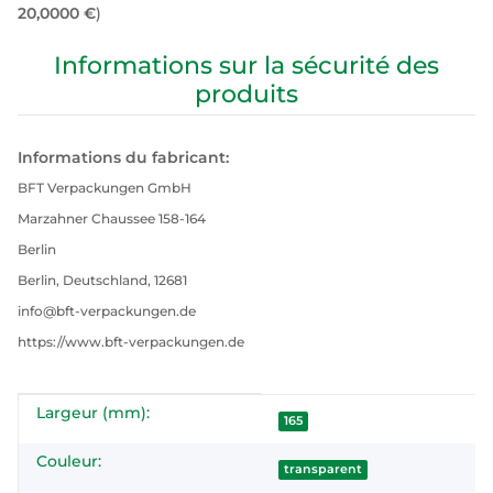
20,0000 €
)
Informations sur la sécurité des
produits
Informations du fabricant:
BFT Verpackungen GmbH
Marzahner Chaussee 158-164
Berlin
Berlin, Deutschland, 12681
info@bft-verpackungen.de
https://www.bft-verpackungen.de
Largeur (mm):
#productDetails.itemInformation#
#productDetails.itemValue#
165
Couleur:
transparent