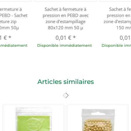
fermeture à
Sachet à fermeture à
Sachet à f
 PEBD - Sachet
pression en PEBD avec
pression e
eture zip
zone d'estampillage
zone d'estamp
0mm 50µ
80x120 mm 50 µ
150 m
1 €
*
0,01 €
*
0,0
immédiatement
Disponible immédiatement
Disponible i
Articles similaires