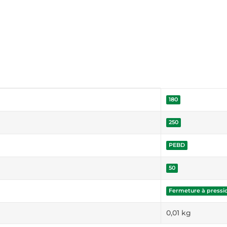
180
250
PEBD
50
Fermeture à pressi
0,01
kg