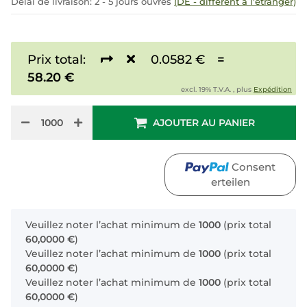
Délai de livraison:
2 - 5 jours ouvrés
(DE - différent à l'étranger)
Prix total:
0.0582 €
=
58.20 €
excl. 19% T.V.A. , plus
Expédition
AJOUTER AU PANIER
Consent
erteilen
x
Veuillez noter l’achat minimum de
1000
(prix total
60,0000 €
)
Veuillez noter l’achat minimum de
1000
(prix total
60,0000 €
)
Veuillez noter l’achat minimum de
1000
(prix total
60,0000 €
)