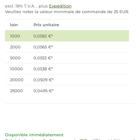
excl. 19% T.V.A. , plus
Expédition
Veuillez noter la valeur minimale de commande de 25 EUR.
loin
Prix unitaire
1000
0,0582 €
*
2000
0,0565 €
*
5000
0,0553 €
*
10000
0,0538 €
*
20000
0,0509 €
*
25000
0,0495 €
*
Disponible immédiatement