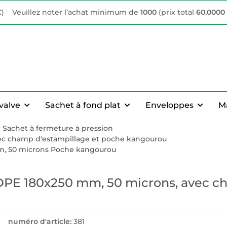
€
)
Veuillez noter l’achat minimum de
1000
(prix total
60,0000
valve
Sachet à fond plat
Enveloppes
M
Sachet à fermeture à pression
avec champ d'estampillage et poche kangourou
mm, 50 microns Poche kangourou
LDPE 180x250 mm, 50 microns, avec c
numéro d'article:
381