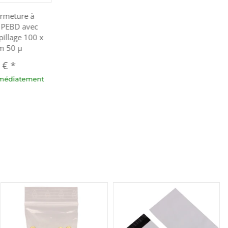
ermeture à
n PEBD avec
illage 100 x
m 50 µ
1 €
*
mmédiatement