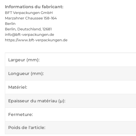
Informations du fabricant:
BFT Verpackungen GmbH
Marzahner Chaussee 158-164
Berlin
Berlin, Deutschland, 12681
info@bft-verpackungen.de
https://www.bft-verpackungen.de
#productDetails.itemInformation#
#productDetails.itemValue#
Largeur (mm):
Longueur (mm):
Matériel:
Epaisseur du matériau (µ):
Fermeture:
Poids de l'article: