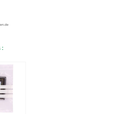
gen.de
 :