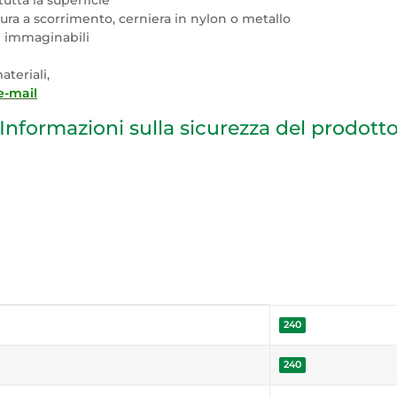
tutta la superficie
sura a scorrimento, cerniera in nylon o metallo
ri immaginabili
teriali,
e-mail
Informazioni sulla sicurezza del prodott
240
240