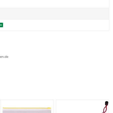
to
gen.de