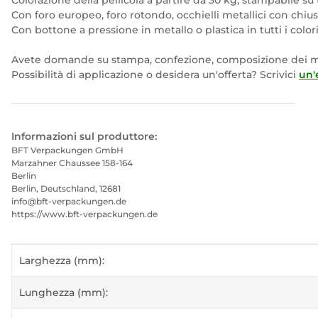
Colorazione della pellicola a partire da 30 kg, stampabile su 
Con foro europeo, foro rotondo, occhielli metallici con chiu
Con bottone a pressione in metallo o plastica in tutti i colo
Avete domande su stampa, confezione, composizione dei ma
Possibilità di applicazione o desidera un'offerta? Scrivici
un'
Informazioni sul produttore:
BFT Verpackungen GmbH
Marzahner Chaussee 158-164
Berlin
Berlin, Deutschland, 12681
info@bft-verpackungen.de
https://www.bft-verpackungen.de
#productDetails.itemInformation#
#productDetails.itemValue#
Larghezza (mm):
Lunghezza (mm):