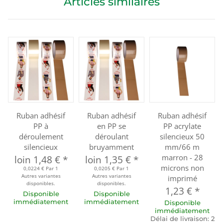
Articles similaires
Ruban adhésif
Ruban adhésif
Ruban adhésif
PP à
en PP se
PP acrylate
déroulement
déroulant
silencieux 50
silencieux
bruyamment
mm/66 m
marron - 28
loin
1,48 €
*
loin
1,35 €
*
microns non
0,0224 € Par 1
0,0205 € Par 1
Autres variantes
Autres variantes
imprimé
disponibles.
disponibles.
1,23 €
*
Disponible
Disponible
immédiatement
immédiatement
Disponible
immédiatement
Délai de livraison:
2