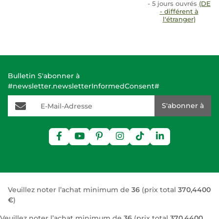
- 5 jours ouvrés
(DE
- différent à
l'étranger)
Bulletin S'abonner à
#newsletter.newsletterInformedConsent#
E-Mail-Adresse
S'abonner à
Veuillez noter l’achat minimum de
36
(prix total
370,4400
€
)
Veuillez noter l’achat minimum de
36
(prix total
370,4400