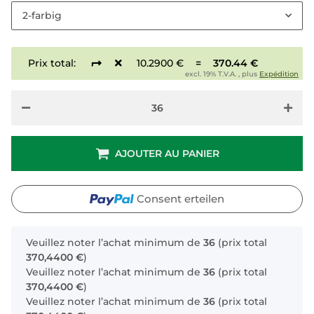
2-farbig
Prix total:
10.2900 €
=
370.44 €
excl. 19% T.V.A. , plus
Expédition
AJOUTER AU PANIER
Consent erteilen
x
Veuillez noter l’achat minimum de
36
(prix total
370,4400 €
)
Veuillez noter l’achat minimum de
36
(prix total
370,4400 €
)
Veuillez noter l’achat minimum de
36
(prix total