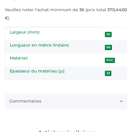
Veuillez noter l’achat minimum de
36
(prix total
370,4400
€
)
Largeur (mm):
#productDetails.itemInformation#
#productDetails.itemValue#
50
Longueur en mètre linéaire:
66
Matériel:
PVC
Epaisseur du matériau (µ):
33
Commentaires