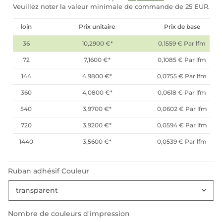
Veuillez noter la valeur minimale de commande de 25 EUR.
loin
Prix unitaire
Prix de base
36
10,2900 €
*
0,1559 € Par lfm
72
7,1600 €
*
0,1085 € Par lfm
144
4,9800 €
*
0,0755 € Par lfm
360
4,0800 €
*
0,0618 € Par lfm
540
3,9700 €
*
0,0602 € Par lfm
720
3,9200 €
*
0,0594 € Par lfm
1440
3,5600 €
*
0,0539 € Par lfm
Ruban adhésif Couleur
transparent
Nombre de couleurs d'impression