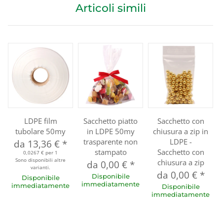
Articoli simili
LDPE film
Sacchetto piatto
Sacchetto con
tubolare 50my
in LDPE 50my
chiusura a zip in
trasparente non
LDPE -
da
13,36 €
*
stampato
Sacchetto con
0,0267 € per 1
Sono disponibili altre
chiusura a zip
da
0,00 €
*
varianti.
da
0,00 €
*
Disponibile
Disponibile
immediatamente
immediatamente
Disponibile
immediatamente