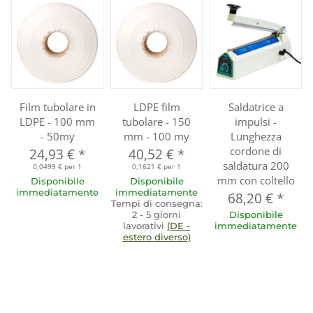
Film tubolare in
LDPE film
Saldatrice a
LDPE - 100 mm
tubolare - 150
impulsi -
- 50my
mm - 100 my
Lunghezza
cordone di
24,93 €
*
40,52 €
*
saldatura 200
0,0499 € per 1
0,1621 € per 1
mm con coltello
Disponibile
Disponibile
immediatamente
immediatamente
68,20 €
*
Tempi di consegna:
2 - 5 giorni
Disponibile
lavorativi
(DE -
immediatamente
estero diverso)