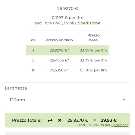
29.9270 €
0,1197 € per lfm
escl. 19% IVA. , in più.
Spedizione
Prezzo
da
Prezzo unitario
base
1
29,9270 €
*
0,1197 € per lfm
5
28,4335 €
*
0,1137 € per lfm
10
27,5356 €
*
0,1101 € per lfm
Larghezza
120mm
Prezzo totale:
29.9270 €
=
29.93 €
escl. 19% IVA. , in più.
Spedizione