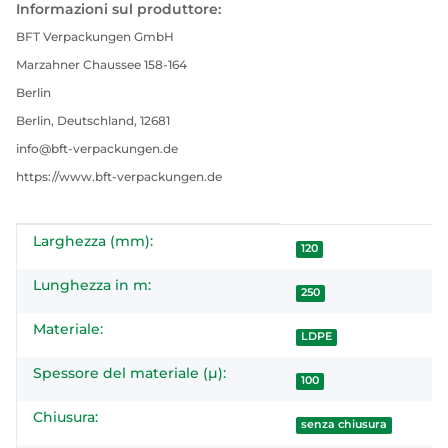
Informazioni sul produttore:
BFT Verpackungen GmbH
Marzahner Chaussee 158-164
Berlin
Berlin, Deutschland, 12681
info@bft-verpackungen.de
https://www.bft-verpackungen.de
Larghezza (mm):
#productDetails.itemInformation#
#productDetails.itemValue#
120
Lunghezza in m:
250
Materiale:
LDPE
Spessore del materiale (µ):
100
Chiusura:
senza chiusura