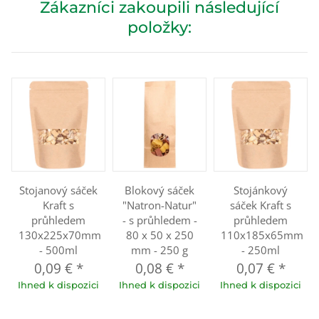
Zákazníci zakoupili následující
položky:
Stojanový sáček
Blokový sáček
Stojánkový
Kraft s
"Natron-Natur"
sáček Kraft s
průhledem
- s průhledem -
průhledem
130x225x70mm
80 x 50 x 250
110x185x65mm
- 500ml
mm - 250 g
- 250ml
0,09 €
*
0,08 €
*
0,07 €
*
Ihned k dispozici
Ihned k dispozici
Ihned k dispozici