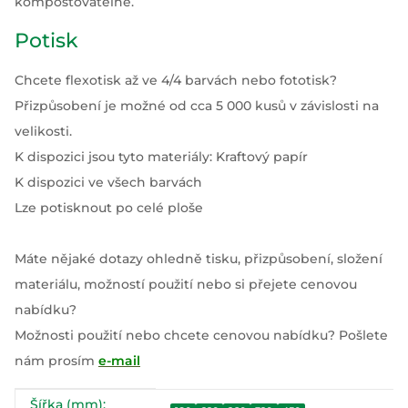
kompostovatelné.
Potisk
Chcete flexotisk až ve 4/4 barvách nebo fototisk?
Přizpůsobení je možné od cca 5 000 kusů v závislosti na
velikosti.
K dispozici jsou tyto materiály: Kraftový papír
K dispozici ve všech barvách
Lze potisknout po celé ploše
Máte nějaké dotazy ohledně tisku, přizpůsobení, složení
materiálu, možností použití nebo si přejete cenovou
nabídku?
Možnosti použití nebo chcete cenovou nabídku? Pošlete
nám prosím
e-mail
Šířka (mm):
#productDetails.itemInformation#
#productDetails.itemValue#