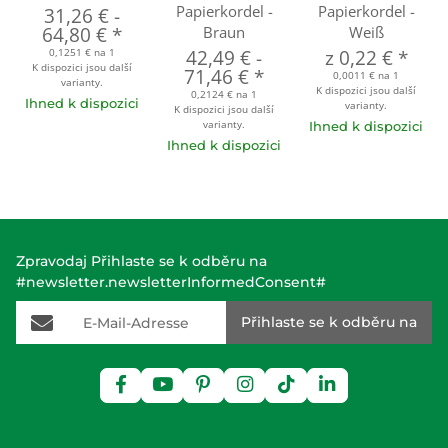
Papierkordel -
Papierkordel -
31,26 €
-
64,80 €
*
Braun
Weiß
0,1251 € na 1
42,49 €
-
z
0,22 €
*
K dispozici jsou další
71,46 €
*
0,0011 € na 1
varianty.
K dispozici jsou další
0,2124 € na 1
Ihned k dispozici
varianty.
K dispozici jsou další
varianty.
Ihned k dispozici
Ihned k dispozici
Zpravodaj Přihlaste se k odběru na
#newsletter.newsletterInformedConsent#
E-Mail-Adresse
Přihlaste se k odběru na