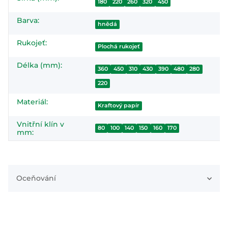
180
220
260
320
450
Barva:
hnědá
Rukojeť:
Plochá rukojeť
Délka (mm):
360
450
310
430
390
480
280
220
Materiál:
Kraftový papír
Vnitřní klín v
80
100
140
150
160
170
mm:
Oceňování