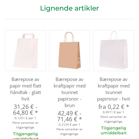
Lignende artikler
Bærepose av
Bærepose av
Bærepose av
papir med flatt
kraftpapir med
kraftpapir med
håndtak - glatt
tvunnet
tvunnet
hvit
papirsnor -
papirsnor - hvit
brun
31,26 €
-
fra
0,22 €
*
64,80 €
*
42,49 €
-
0,0011 € per 1
Flere varianter er
71,46 €
*
0,1251 € per 1
tilgjengelige.
Flere varianter er
0,2124 € per 1
tilgjengelige.
Tilgjengelig
Flere varianter er
umiddelbart
Tilgjengelig
tilgjengelige.
umiddelbart