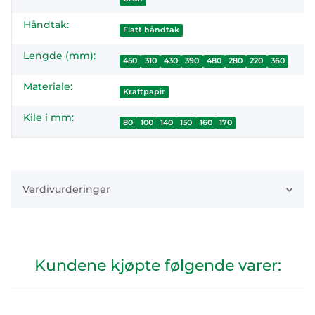
Håndtak:
Flatt håndtak
Lengde (mm):
450
310
430
390
480
280
220
360
Materiale:
Kraftpapir
Kile i mm:
80
100
140
150
160
170
Verdivurderinger
Kundene kjøpte følgende varer: