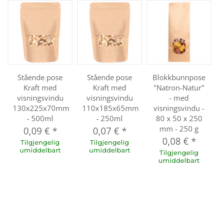
Stående pose
Stående pose
Blokkbunnpose
Kraft med
Kraft med
"Natron-Natur"
visningsvindu
visningsvindu
- med
130x225x70mm
110x185x65mm
visningsvindu -
- 500ml
- 250ml
80 x 50 x 250
mm - 250 g
0,09 €
*
0,07 €
*
0,08 €
*
Tilgjengelig
Tilgjengelig
umiddelbart
umiddelbart
Tilgjengelig
umiddelbart