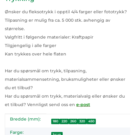
Ønsker du fleksotrykk i opptil 4/4 farger eller fototrykk?
Tilpasning er mulig fra ca. 5 000 stk. avhengig av
størrelse.
Valgfritt i følgende materialer: Kraftpapir
Tilgjengelig i alle farger
Kan trykkes over hele flaten
Har du spørsmål om trykk, tilpasning,
materialsammensetning, bruksmuligheter eller ønsker
du et tilbud?
Har du spørsmål om trykk, materialvalg eller ønsker du
et tilbud? Vennligst send oss en
e-post
Bredde (mm):
#productDetails.itemInformation#
#productDetails.itemValue#
180
220
260
320
450
Farge:
brun