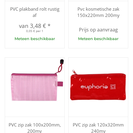
PVC plakband rolt rustig
Pvc kosmetische zak
af
150x220mm 200my
van
3,48 €
*
Prijs op aanvraag
0,05 € per 1
Meteen beschikbaar
Meteen beschikbaar
PVC zip zak 100x200mm,
PVC zip zak 120x320mm
200my
240my