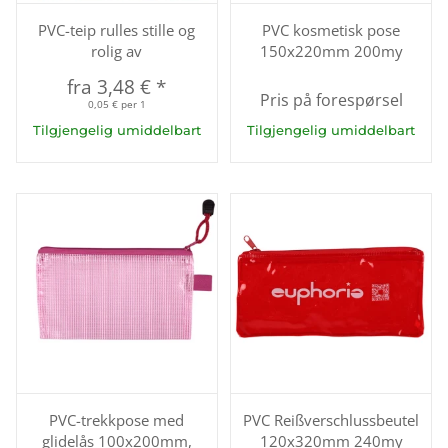
PVC-teip rulles stille og
PVC kosmetisk pose
rolig av
150x220mm 200my
fra
3,48 €
*
Pris på forespørsel
0,05 € per 1
Tilgjengelig umiddelbart
Tilgjengelig umiddelbart
PVC-trekkpose med
PVC Reißverschlussbeutel
glidelås 100x200mm,
120x320mm 240my